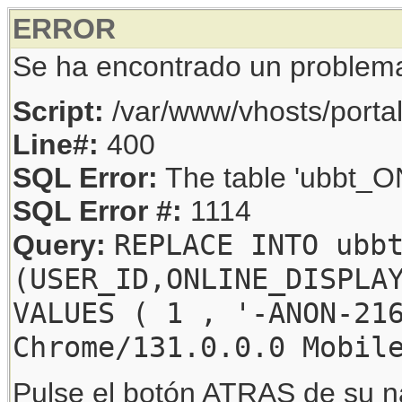
ERROR
Se ha encontrado un problem
Script:
/var/www/vhosts/porta
Line#:
400
SQL Error:
The table 'ubbt_ON
SQL Error #:
1114
REPLACE INTO ubb
Query:
(USER_ID,ONLINE_DISPLA
VALUES ( 1 , '-ANON-21
Chrome/131.0.0.0 Mobil
Pulse el botón ATRAS de su na