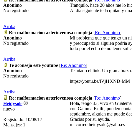
Anonimo
Tranquilo, hace 20 años me lo hic
No registrado
Al día siguiente te la quitan y 
Arriba
Re: malformacion arteriovenosa compleja
[
Re: Anonimo
]
Anonimo
Mi problema que que tengo un niñ
No registrado
y preocupado si alguien podria 
todo por el echo de no tener sufi
Arriba
Te aconsejo este youtube
[
Re: Anonimo
]
Anonimo
Te añado el link. Un gran abrazo.
No registrado
https://youtu.be/IVjI1XND-MM
Arriba
Re: malformacion arteriovenosa compleja
[
Re: Anonimo
]
Hola, tengo 33, vivo en Guatema
Heidysole
con Gamma Knife, pueden contarm
nuevo
septiembre, alguien me puede deci
Gracias por su ayuda.
Registrado: 10/08/17
mi correo heidysole@yaho.es
Mensajes: 1