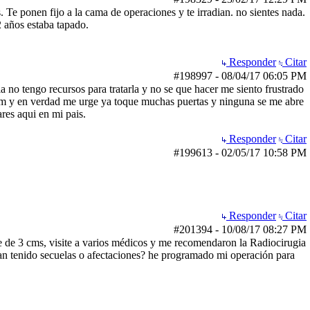
 Te ponen fijo a la cama de operaciones y te irradian. no sientes nada.
2 años estaba tapado.
Responder
Citar
#198997
-
08/04/17
06:05 PM
 tengo recursos para tratarla y no se que hacer me siento frustrado
om y en verdad me urge ya toque muchas puertas y ninguna se me abre
res aqui en mi pais.
Responder
Citar
#199613
-
02/05/17
10:58 PM
Responder
Citar
#201394
-
10/08/17
08:27 PM
de 3 cms, visite a varios médicos y me recomendaron la Radiocirugia
 tenido secuelas o afectaciones? he programado mi operación para