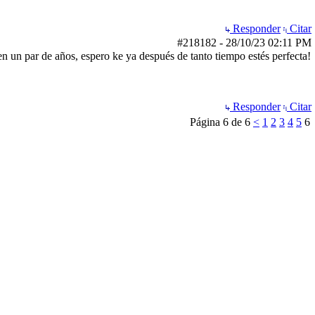
Responder
Citar
#218182
-
28/10/23
02:11 PM
en un par de años, espero ke ya después de tanto tiempo estés perfecta!
Responder
Citar
Página 6 de 6
<
1
2
3
4
5
6