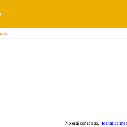
s
mpleo
No está conectado. [
Identificarme
]