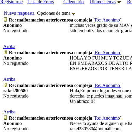
Registrarme
Lista de Foros
Calendario
Últimos temas
Bu
Nueva respuesta
Opciones de tema
Re: malformacion arteriovenosa compleja
[
Re: Anonimo
]
Anonimo
muchas veces grado de su MAV cua
No registrado
sido embolizados ncion etc grac
Arriba
Re: malformacion arteriovenosa compleja
[
Re: Anonimo
]
Anonimo
HOLA YO FUI MUY TOZUDA
No registrado
EN EMBARAZOS DE ALTO R
ESFUERZOS POR TENER LA 
Arriba
Re: malformacion arteriovenosa compleja
[
Re: Anonimo
]
rakel280580
Hola,En primer lugar deseo que es
No registrado
derecha..te puedes imaginar...s
Un abrazo !!!
Arriba
Re: malformacion arteriovenosa compleja
[
Re: Anonimo
]
Anonimo
Necesito ayuda de alguien que ha
No registrado
rakel280580@hotmail.com