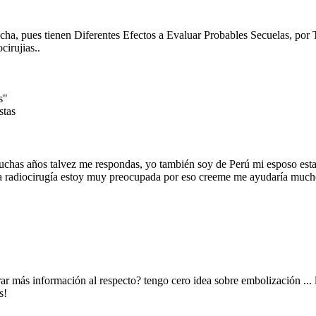
ha, pues tienen Diferentes Efectos a Evaluar Probables Secuelas, por 
irujias..
s"
stas
uchas años talvez me respondas, yo también soy de Perú mi esposo est
 la radiocirugía estoy muy preocupada por eso creeme me ayudaría mucho
 más información al respecto? tengo cero idea sobre embolización ... l
s!