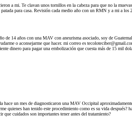
ieron a mi. Te clavan unos tornillos en la cabeza para que no la muevas.
una patada para casa. Revisión cada medio año con un RMN y a mi a los 
o de 14 años con una MAV con aneurisma asociado, soy de Guatemala no
ayudarme o aconsejarme que hacer. mi correo es tecoloteciber@gmail.c
ciente dinero para pagar una embolización que cuesta más de 15 mil dola
la hace un mes de diagnosticaron una MAV Occipital aproximadamente 
e quienes han tenido este procedimiento como es su vida después? han
r que cuidados son importantes tener antes del tratamiento?