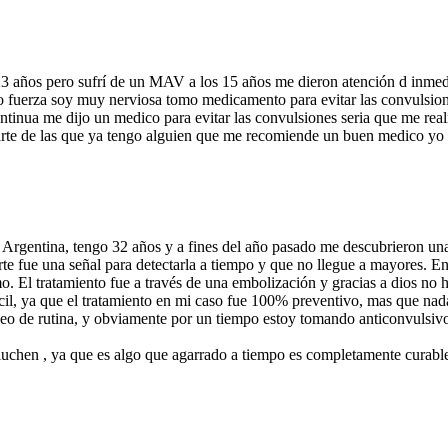
3 años pero sufrí de un MAV a los 15 años me dieron atención d inmed
 fuerza soy muy nerviosa tomo medicamento para evitar las convulsione
ntinua me dijo un medico para evitar las convulsiones seria que me rea
arte de las que ya tengo alguien que me recomiende un buen medico yo
 Argentina, tengo 32 años y a fines del año pasado me descubrieron 
rte fue una señal para detectarla a tiempo y que no llegue a mayores. 
o. El tratamiento fue a través de una embolización y gracias a dios no
cil, ya que el tratamiento en mi caso fue 100% preventivo, mas que nad
o de rutina, y obviamente por un tiempo estoy tomando anticonvulsivo
uchen , ya que es algo que agarrado a tiempo es completamente curable 