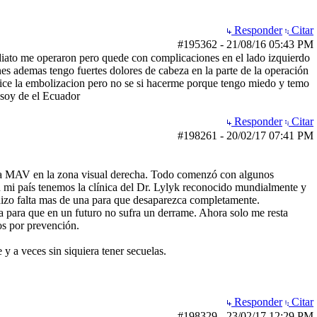
Responder
Citar
#195362
-
21/08/16
05:43 PM
iato me operaron pero quede con complicaciones en el lado izquierdo
s ademas tengo fuertes dolores de cabeza en la parte de la operación
lice la embolizacion pero no se si hacerme porque tengo miedo y temo
 soy de el Ecuador
Responder
Citar
#198261
-
20/02/17
07:41 PM
una MAV en la zona visual derecha. Todo comenzó con algunos
En mi país tenemos la clínica del Dr. Lylyk reconocido mundialmente y
 hizo falta mas de una para que desaparezca completamente.
a para que en un futuro no sufra un derrame. Ahora solo me resta
s por prevención.
y a veces sin siquiera tener secuelas.
Responder
Citar
#198329
-
23/02/17
12:29 PM