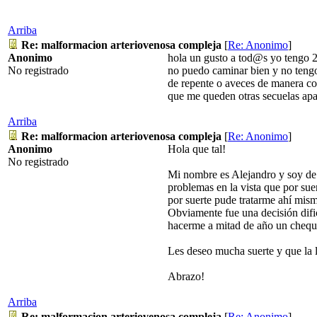
Arriba
Re: malformacion arteriovenosa compleja
[
Re: Anonimo
]
Anonimo
hola un gusto a tod@s yo tengo 2
No registrado
no puedo caminar bien y no tengo
de repente o aveces de manera co
que me queden otras secuelas ap
Arriba
Re: malformacion arteriovenosa compleja
[
Re: Anonimo
]
Anonimo
Hola que tal!
No registrado
Mi nombre es Alejandro y soy de
problemas en la vista que por sue
por suerte pude tratarme ahí mism
Obviamente fue una decisión difi
hacerme a mitad de año un cheque
Les deseo mucha suerte y que la l
Abrazo!
Arriba
Re: malformacion arteriovenosa compleja
[
Re: Anonimo
]