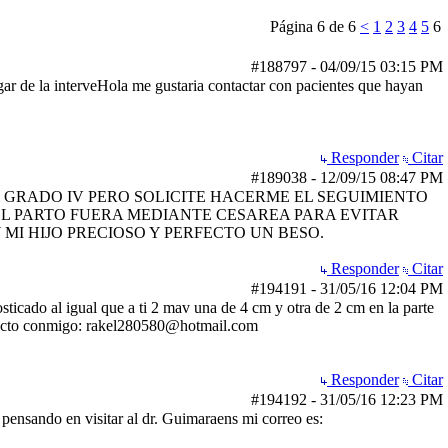
Página 6 de 6
<
1
2
3
4
5
6
#188797
-
04/09/15
03:15 PM
r de la interveHola me gustaria contactar con pacientes que hayan
Responder
Citar
#189038
-
12/09/15
08:47 PM
m GRADO IV PERO SOLICITE HACERME EL SEGUIMIENTO
EL PARTO FUERA MEDIANTE CESAREA PARA EVITAR
MI HIJO PRECIOSO Y PERFECTO UN BESO.
Responder
Citar
#194191
-
31/05/16
12:04 PM
ticado al igual que a ti 2 mav una de 4 cm y otra de 2 cm en la parte
ontacto conmigo: rakel280580@hotmail.com
Responder
Citar
#194192
-
31/05/16
12:23 PM
ensando en visitar al dr. Guimaraens mi correo es: