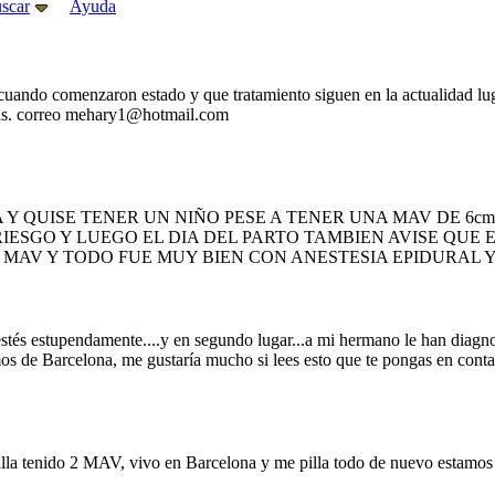
scar
Ayuda
ndo comenzaron estado y que tratamiento siguen en la actualidad luga
ias. correo mehary1@hotmail.com
 Y QUISE TENER UN NIÑO PESE A TENER UNA MAV DE 6c
IESGO Y LUEGO EL DIA DEL PARTO TAMBIEN AVISE QUE 
MAV Y TODO FUE MUY BIEN CON ANESTESIA EPIDURAL Y 
tés estupendamente....y en segundo lugar...a mi hermano le han diagnos
omos de Barcelona, me gustaría mucho si lees esto que te pongas en c
lla tenido 2 MAV, vivo en Barcelona y me pilla todo de nuevo estamos p