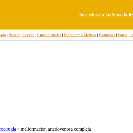
Suscríbase a las Novedade
tada
|
Buscar
|
Revista
|
Especialidades
|
Diccionario Médico
|
Exámenes
|
Foros
|
E
ocirugía
» malformacion arteriovenosa compleja