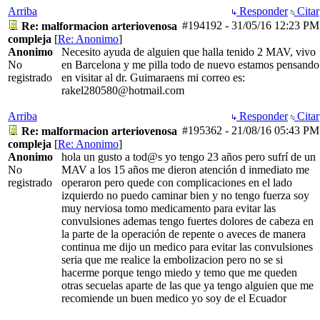
Arriba
Responder
Citar
#194192
-
31/05/16
12:23 PM
Re: malformacion arteriovenosa
compleja
[
Re: Anonimo
]
Anonimo
Necesito ayuda de alguien que halla tenido 2 MAV, vivo
No
en Barcelona y me pilla todo de nuevo estamos pensando
registrado
en visitar al dr. Guimaraens mi correo es:
rakel280580@hotmail.com
Arriba
Responder
Citar
#195362
-
21/08/16
05:43 PM
Re: malformacion arteriovenosa
compleja
[
Re: Anonimo
]
Anonimo
hola un gusto a tod@s yo tengo 23 años pero sufrí de un
No
MAV a los 15 años me dieron atención d inmediato me
registrado
operaron pero quede con complicaciones en el lado
izquierdo no puedo caminar bien y no tengo fuerza soy
muy nerviosa tomo medicamento para evitar las
convulsiones ademas tengo fuertes dolores de cabeza en
la parte de la operación de repente o aveces de manera
continua me dijo un medico para evitar las convulsiones
seria que me realice la embolizacion pero no se si
hacerme porque tengo miedo y temo que me queden
otras secuelas aparte de las que ya tengo alguien que me
recomiende un buen medico yo soy de el Ecuador