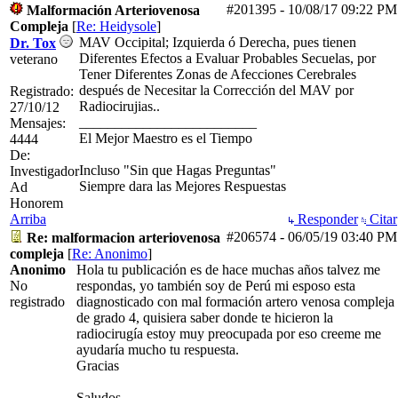
#201395
-
10/08/17
09:22 PM
Malformación Arteriovenosa
Compleja
[
Re: Heidysole
]
MAV Occipital; Izquierda ó Derecha, pues tienen
Dr. Tox
Diferentes Efectos a Evaluar Probables Secuelas, por
veterano
Tener Diferentes Zonas de Afecciones Cerebrales
después de Necesitar la Corrección del MAV por
Registrado:
Radiocirujias..
27/10/12
_________________________
Mensajes:
El Mejor Maestro es el Tiempo
4444
De:
Incluso "Sin que Hagas Preguntas"
Investigador
Siempre dara las Mejores Respuestas
Ad
Honorem
Arriba
Responder
Citar
#206574
-
06/05/19
03:40 PM
Re: malformacion arteriovenosa
compleja
[
Re: Anonimo
]
Anonimo
Hola tu publicación es de hace muchas años talvez me
No
respondas, yo también soy de Perú mi esposo esta
registrado
diagnosticado con mal formación artero venosa compleja
de grado 4, quisiera saber donde te hicieron la
radiocirugía estoy muy preocupada por eso creeme me
ayudaría mucho tu respuesta.
Gracias
Saludos