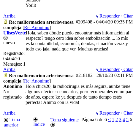
Yorlit
Arriba
Responder
Citar
#209408
-
04/04/20
09:35 PM
Re: malformacion arteriovenosa
compleja
[
Re: Anonimo
]
UlisesVerte
Hola, saben dónde puedo encontrar más información al
respecto? tengo cero idea sobre embolización ... lo mío
nuevo
es la contabilidad, economía, deudas, situación veraz y
todo eso jaja, nada que ver. Muchas gracias!
Registrado:
04/04/20
Mensajes: 1
Arriba
Responder
Citar
#218182
-
28/10/23
02:11 PM
Re: malformacion arteriovenosa
compleja
[
Re: Anonimo
]
Anonimo
Hola chica20, la radiocirugia es más segura, aunke tiene
No
algunos efectos secundarios, pero recuperables en un par
registrado
de años, espero ke ya después de tanto tiempo estés
perfecta! Ánimo con la vida!
Arriba
Responder
Citar
Tema
Página 6 de 6
<
1
2
3
4
5
6
Tema siguiente
Indice
anterior