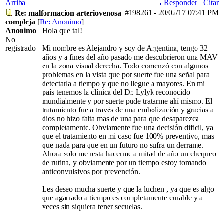
Arriba
Responder
Citar
#198261
-
20/02/17
07:41 PM
Re: malformacion arteriovenosa
compleja
[
Re: Anonimo
]
Anonimo
Hola que tal!
No
registrado
Mi nombre es Alejandro y soy de Argentina, tengo 32
años y a fines del año pasado me descubrieron una MAV
en la zona visual derecha. Todo comenzó con algunos
problemas en la vista que por suerte fue una señal para
detectarla a tiempo y que no llegue a mayores. En mi
país tenemos la clínica del Dr. Lylyk reconocido
mundialmente y por suerte pude tratarme ahí mismo. El
tratamiento fue a través de una embolización y gracias a
dios no hizo falta mas de una para que desaparezca
completamente. Obviamente fue una decisión dificil, ya
que el tratamiento en mi caso fue 100% preventivo, mas
que nada para que en un futuro no sufra un derrame.
Ahora solo me resta hacerme a mitad de año un chequeo
de rutina, y obviamente por un tiempo estoy tomando
anticonvulsivos por prevención.
Les deseo mucha suerte y que la luchen , ya que es algo
que agarrado a tiempo es completamente curable y a
veces sin siquiera tener secuelas.