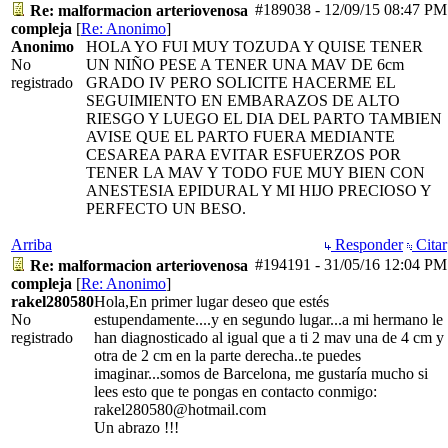
#189038
-
12/09/15
08:47 PM
Re: malformacion arteriovenosa
compleja
[
Re: Anonimo
]
Anonimo
HOLA YO FUI MUY TOZUDA Y QUISE TENER
No
UN NIÑO PESE A TENER UNA MAV DE 6cm
registrado
GRADO IV PERO SOLICITE HACERME EL
SEGUIMIENTO EN EMBARAZOS DE ALTO
RIESGO Y LUEGO EL DIA DEL PARTO TAMBIEN
AVISE QUE EL PARTO FUERA MEDIANTE
CESAREA PARA EVITAR ESFUERZOS POR
TENER LA MAV Y TODO FUE MUY BIEN CON
ANESTESIA EPIDURAL Y MI HIJO PRECIOSO Y
PERFECTO UN BESO.
Arriba
Responder
Citar
#194191
-
31/05/16
12:04 PM
Re: malformacion arteriovenosa
compleja
[
Re: Anonimo
]
rakel280580
Hola,En primer lugar deseo que estés
No
estupendamente....y en segundo lugar...a mi hermano le
registrado
han diagnosticado al igual que a ti 2 mav una de 4 cm y
otra de 2 cm en la parte derecha..te puedes
imaginar...somos de Barcelona, me gustaría mucho si
lees esto que te pongas en contacto conmigo:
rakel280580@hotmail.com
Un abrazo !!!