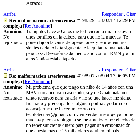
Abrazo!
Arriba
Responder
Citar
#198329
-
23/02/17
12:29 PM
Re: malformacion arteriovenosa
compleja
[
Re: Anonimo
]
Anonimo
Tranquilo, hace 20 años me lo hicieron a mi. Te clavan
No
unos tornillos en la cabeza para que no la muevas. Te
registrado
ponen fijo a la cama de operaciones y te irradian. no
sientes nada. Al día siguiente te la quitan y una patada
para casa. Revisión cada medio año con un RMN y a mi
a los 2 años estaba tapado.
Arriba
Responder
Citar
#198997
-
08/04/17
06:05 PM
Re: malformacion arteriovenosa
compleja
[
Re: Anonimo
]
Anonimo
Mi problema que que tengo un niño de 14 años con una
No
MAV con aneurisma asociado, soy de Guatemala no
registrado
tengo recursos para tratarla y no se que hacer me siento
frustrado y preocupado si alguien podria ayudarme o
aconsejarme que hacer. mi correo es
tecoloteciber@gmail.com y en verdad me urge ya toque
muchas puertas y ninguna se me abre todo por el echo de
no tener suficiente dinero para pagar una embolización
que cuesta más de 15 mil dolares aqui en mi pais.