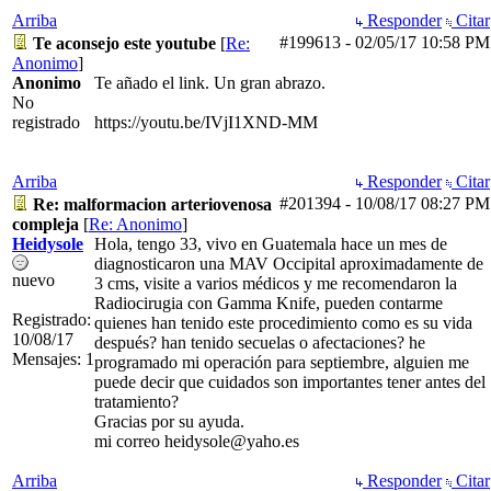
Arriba
Responder
Citar
#199613
-
02/05/17
10:58 PM
Te aconsejo este youtube
[
Re:
Anonimo
]
Anonimo
Te añado el link. Un gran abrazo.
No
registrado
https://youtu.be/IVjI1XND-MM
Arriba
Responder
Citar
#201394
-
10/08/17
08:27 PM
Re: malformacion arteriovenosa
compleja
[
Re: Anonimo
]
Heidysole
Hola, tengo 33, vivo en Guatemala hace un mes de
diagnosticaron una MAV Occipital aproximadamente de
nuevo
3 cms, visite a varios médicos y me recomendaron la
Radiocirugia con Gamma Knife, pueden contarme
Registrado:
quienes han tenido este procedimiento como es su vida
10/08/17
después? han tenido secuelas o afectaciones? he
Mensajes: 1
programado mi operación para septiembre, alguien me
puede decir que cuidados son importantes tener antes del
tratamiento?
Gracias por su ayuda.
mi correo heidysole@yaho.es
Arriba
Responder
Citar