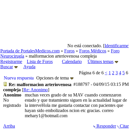
No está conectado. [
Identificarme
Portada de PortalesMedicos.com
»
Foros
»
Foros Médicos
»
Foro
Neurocirugía
» malformacion arteriovenosa compleja
Registrarme
Lista de Foros
Calendario
Últimos temas
Buscar
Ayuda
Página 6 de 6
<
1
2
3
4
5
6
Nueva respuesta
Opciones de tema
#188797
-
04/09/15
03:15 PM
Re: malformacion arteriovenosa
compleja
[
Re: Anonimo
]
Anonimo
muchas veces grado de su MAV cuando comenzaron
No
estado y que tratamiento siguen en la actualidad lugar de
registrado
la interveHola me gustaria contactar con pacientes que
hayan sido embolizados ncion etc gracias. correo
mehary1@hotmail.com
Arriba
Responder
Citar