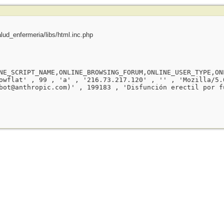
ud_enfermeria/libs/html.inc.php
NE_SCRIPT_NAME,ONLINE_BROWSING_FORUM,ONLINE_USER_TYPE,ON
owflat' , 99 , 'a' , '216.73.217.120' , '' , 'Mozilla/5.
bot@anthropic.com)' , 199183 , 'Disfunción erectil por f