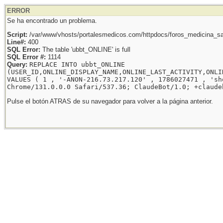
ERROR
Se ha encontrado un problema.
Script:
/var/www/vhosts/portalesmedicos.com/httpdocs/foros_medicina_sal
Line#:
400
SQL Error:
The table 'ubbt_ONLINE' is full
SQL Error #:
1114
Query:
REPLACE INTO ubbt_ONLINE
(USER_ID,ONLINE_DISPLAY_NAME,ONLINE_LAST_ACTIVITY,ONLI
VALUES ( 1 , '-ANON-216.73.217.120' , 1786027471 , 'sh
Chrome/131.0.0.0 Safari/537.36; ClaudeBot/1.0; +claude
Pulse el botón ATRAS de su navegador para volver a la página anterior.