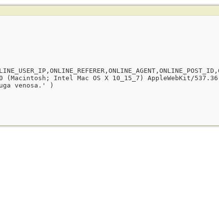
LINE_USER_IP,ONLINE_REFERER,ONLINE_AGENT,ONLINE_POST_ID,
0 (Macintosh; Intel Mac OS X 10_15_7) AppleWebKit/537.36
uga venosa.' )