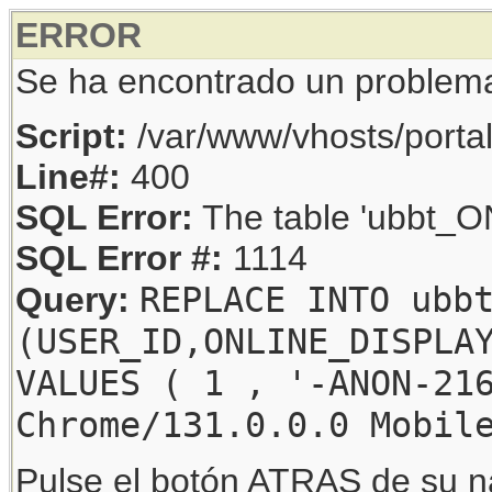
ERROR
Se ha encontrado un problem
Script:
/var/www/vhosts/porta
Line#:
400
SQL Error:
The table 'ubbt_ON
SQL Error #:
1114
REPLACE INTO ubb
Query:
(USER_ID,ONLINE_DISPLA
VALUES ( 1 , '-ANON-21
Chrome/131.0.0.0 Mobil
Pulse el botón ATRAS de su na