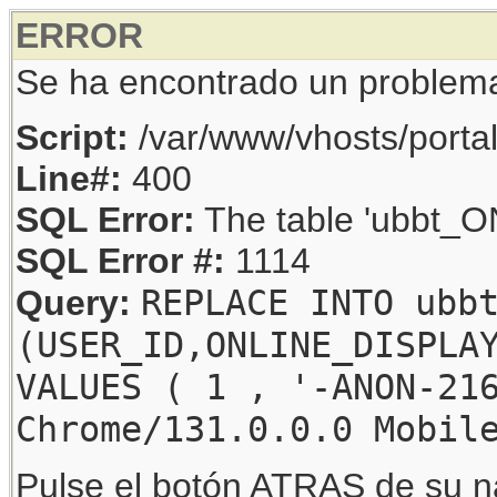
ERROR
Se ha encontrado un problem
Script:
/var/www/vhosts/porta
Line#:
400
SQL Error:
The table 'ubbt_ON
SQL Error #:
1114
REPLACE INTO ubb
Query:
(USER_ID,ONLINE_DISPLA
VALUES ( 1 , '-ANON-21
Chrome/131.0.0.0 Mobil
Pulse el botón ATRAS de su na