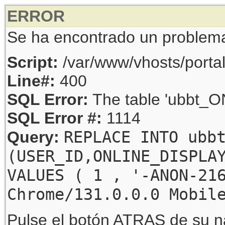
ERROR
Se ha encontrado un problem
Script:
/var/www/vhosts/porta
Line#:
400
SQL Error:
The table 'ubbt_ON
SQL Error #:
1114
REPLACE INTO ubb
Query:
(USER_ID,ONLINE_DISPLA
VALUES ( 1 , '-ANON-21
Chrome/131.0.0.0 Mobil
Pulse el botón ATRAS de su na