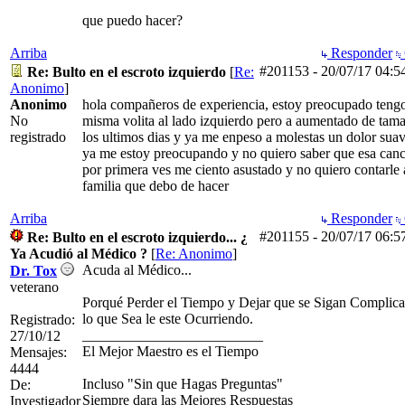
que puedo hacer?
Arriba
Responder
#201153
-
20/07/17
04:5
Re: Bulto en el escroto izquierdo
[
Re:
Anonimo
]
Anonimo
hola compañeros de experiencia, estoy preocupado tengo
No
misma volita al lado izquierdo pero a aumentado de tam
registrado
los ultimos dias y ya me enpeso a molestas un dolor suav
ya me estoy preocupando y no quiero saber que esa canc
por primera ves me ciento asustado y no quiero contarle 
familia que debo de hacer
Arriba
Responder
#201155
-
20/07/17
06:5
Re: Bulto en el escroto izquierdo... ¿
Ya Acudió al Médico ?
[
Re: Anonimo
]
Acuda al Médico...
Dr. Tox
veterano
Porqué Perder el Tiempo y Dejar que se Sigan Complic
lo que Sea le este Ocurriendo.
Registrado:
_________________________
27/10/12
El Mejor Maestro es el Tiempo
Mensajes:
4444
Incluso "Sin que Hagas Preguntas"
De:
Siempre dara las Mejores Respuestas
Investigador