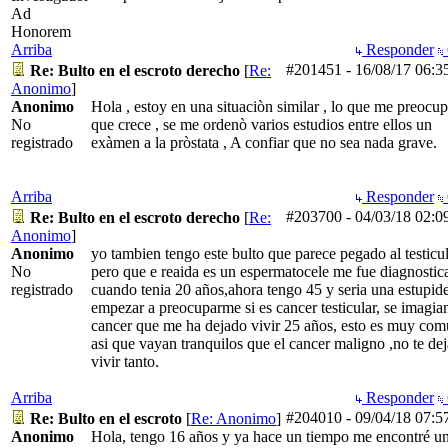
Ad
Honorem
Arriba
Responder
#201451
-
16/08/17
06:3
Re: Bulto en el escroto derecho
[
Re:
Anonimo
]
Anonimo
Hola , estoy en una situaciòn similar , lo que me preocup
No
que crece , se me ordenò varios estudios entre ellos un
registrado
exàmen a la pròstata , A confiar que no sea nada grave.
Arriba
Responder
#203700
-
04/03/18
02:0
Re: Bulto en el escroto derecho
[
Re:
Anonimo
]
Anonimo
yo tambien tengo este bulto que parece pegado al testicu
No
pero que e reaida es un espermatocele me fue diagnostic
registrado
cuando tenia 20 años,ahora tengo 45 y seria una estupid
empezar a preocuparme si es cancer testicular, se imagia
cancer que me ha dejado vivir 25 años, esto es muy co
asi que vayan tranquilos que el cancer maligno ,no te dej
vivir tanto.
Arriba
Responder
#204010
-
09/04/18
07:5
Re: Bulto en el escroto
[
Re: Anonimo
]
Anonimo
Hola, tengo 16 años y ya hace un tiempo me encontré u