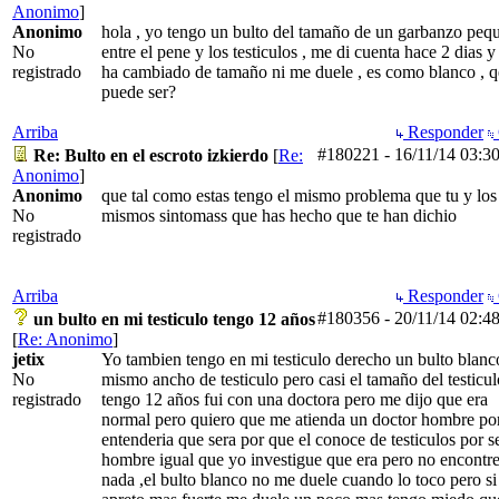
Anonimo
]
Anonimo
hola , yo tengo un bulto del tamaño de un garbanzo peq
No
entre el pene y los testiculos , me di cuenta hace 2 dias y
registrado
ha cambiado de tamaño ni me duele , es como blanco , q
puede ser?
Arriba
Responder
#180221
-
16/11/14
03:3
Re: Bulto en el escroto izkierdo
[
Re:
Anonimo
]
Anonimo
que tal como estas tengo el mismo problema que tu y los
No
mismos sintomass que has hecho que te han dichio
registrado
Arriba
Responder
#180356
-
20/11/14
02:4
un bulto en mi testiculo tengo 12 años
[
Re: Anonimo
]
jetix
Yo tambien tengo en mi testiculo derecho un bulto blanc
No
mismo ancho de testiculo pero casi el tamaño del testicul
registrado
tengo 12 años fui con una doctora pero me dijo que era
normal pero quiero que me atienda un doctor hombre po
entenderia que sera por que el conoce de testiculos por s
hombre igual que yo investigue que era pero no encontre
nada ,el bulto blanco no me duele cuando lo toco pero si