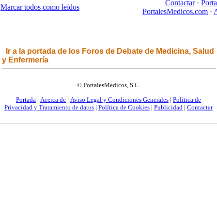
Contactar
·
Port
Marcar todos como leídos
PortalesMedicos.com
·
A
Ir a la portada de los Foros de Debate de Medicina, Salud
y Enfermería
© PortalesMedicos, S.L.
Portada
|
Acerca de
|
Aviso Legal y Condiciones Generales
|
Política de
Privacidad y Tratamiento de datos
|
Política de Cookies
|
Publicidad
|
Contactar