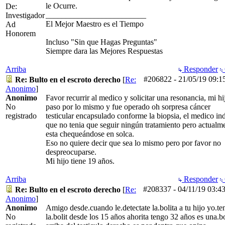
le Ocurre.
De:
_________________________
Investigador
El Mejor Maestro es el Tiempo
Ad
Honorem
Incluso "Sin que Hagas Preguntas"
Siempre dara las Mejores Respuestas
Arriba
Responder
#206822
-
21/05/19
09:1
Re: Bulto en el escroto derecho
[
Re:
Anonimo
]
Anonimo
Favor recurrir al medico y solicitar una resonancia, mi hi
No
paso por lo mismo y fue operado oh sorpresa cáncer
registrado
testicular encapsulado conforme la biopsia, el medico in
que no tenia que seguir ningún tratamiento pero actualm
esta chequeándose en solca.
Eso no quiere decir que sea lo mismo pero por favor no
despreocuparse.
Mi hijo tiene 19 años.
Arriba
Responder
#208337
-
04/11/19
03:4
Re: Bulto en el escroto derecho
[
Re:
Anonimo
]
Anonimo
Amigo desde.cuando le.detectate la.bolita a tu hijo yo.t
No
la.bolit desde los 15 años ahorita tengo 32 años es una.bo