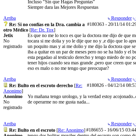
Incluso "Sin que Hagas Preguntas"
Siempre dara las Mejores Respuestas
Arriba
Responder
#180363
-
20/11/14
01:2
Re: Si no confías en la Dra. cambia a
otro Médico
[
Re: Dr. Tox
]
Jetix
Es que no me lo toco es que la doctora me dijo de que m
No
tocara si me dolia y yo le dije que no y ,e dijo que lo apr
registrado
un poquito mas y ai me dolio y me dijo la doctora que s
iba a quitar en un par de meses pero no se ha hido y el b
esta pegadao al testiculo derecho y tengo miedo de no p
tener hijos cuando sea mas grande ,pero que creen que s
eso es malo o no me tengo que preocupar?
Arriba
Responder
#180826
-
04/12/14
08:5
Re: Bulto en el escroto derecho
[
Re:
Anonimo
]
Anonimo
Yo mañana tengo urologo, y la verdad estoy acojonado..
No
de operarme no me gusta nada...
registrado
Arriba
Responder
#186655
-
16/06/15
03:4
Re: Bulto en el escroto
[
Re: Anonimo
]
Anonimo
tengo dos bolitas moviles dentro del escroto son como d