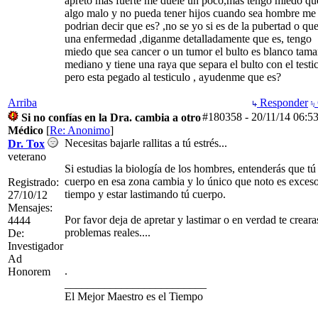
apreto mas fuerte me duele un poco,mas tengo miedo qu
algo malo y no pueda tener hijos cuando sea hombre me
podrian decir que es? ,no se yo si es de la pubertad o que
una enfermedad ,diganme detalladamente que es, tengo
miedo que sea cancer o un tumor el bulto es blanco tam
mediano y tiene una raya que separa el bulto con el testi
pero esta pegado al testiculo , ayudenme que es?
Arriba
Responder
#180358
-
20/11/14
06:5
Si no confías en la Dra. cambia a otro
Médico
[
Re: Anonimo
]
Necesitas bajarle rallitas a tú estrés...
Dr. Tox
veterano
Si estudias la biología de los hombres, entenderás que tú
cuerpo en esa zona cambia y lo único que noto es exces
Registrado:
tiempo y estar lastimando tú cuerpo.
27/10/12
Mensajes:
Por favor deja de apretar y lastimar o en verdad te creara
4444
problemas reales....
De:
Investigador
Ad
.
Honorem
_________________________
El Mejor Maestro es el Tiempo