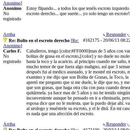
Anonimo
]
Anonimo
Estoy flipando... a todos los que tenéis escroto izquierdo
No
escroto derecho... que suerte... yo solo tengo un escroto!!
registrado
Arriba
Responder
#162175
-
20/06/13
08:2
Re: Bulto en el escroto derecho
[
Re:
Anonimo
]
Carlos F.
Caballeros, tengo [color:#FF0000]mas de 5 años con var
No
bolitas de grasa en el escroto,[/color] y no duele no mole
registrado
hasta la toco y la acaricio. al principio cuando me salio, 
mucho temor de que fuera algo maligno, así que 3 sema
después fui al medico asustado, y le mostré mi escroto, 
examino y me dijo que son Bolita de Grasas, la Toco, la
apretó me pregunto que si me duele, le dije que no, y me
que son grasas, que haga otra cita con para cuando dese
quitármela. ya hace mas de 5 años y no he tenido ningún
inconveniente aunque he pensado en ir a eliminarla, per
esposa dice que no le molesta. que la puedo dejar ahí. va
al urologo y muéstrele su escroto, y el le dirá. En mi cas
es nada que una afección del escroto.
Arriba
Responder
#171100
-
20/03/14
08:0