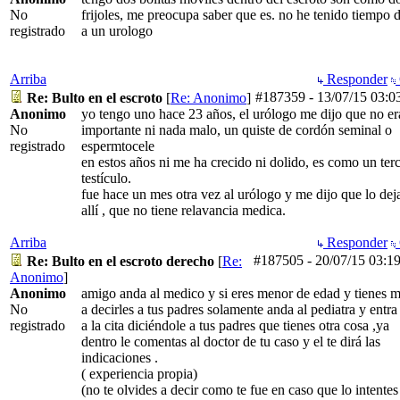
No
frijoles, me preocupa saber que es. no he tenido tiempo d
registrado
a un urologo
Arriba
Responder
#187359
-
13/07/15
03:0
Re: Bulto en el escroto
[
Re: Anonimo
]
Anonimo
yo tengo uno hace 23 años, el urólogo me dijo que no er
No
importante ni nada malo, un quiste de cordón seminal o
registrado
espermtocele
en estos años ni me ha crecido ni dolido, es como un ter
testículo.
fue hace un mes otra vez al urólogo y me dijo que lo dej
allí , que no tiene relavancia medica.
Arriba
Responder
#187505
-
20/07/15
03:1
Re: Bulto en el escroto derecho
[
Re:
Anonimo
]
Anonimo
amigo anda al medico y si eres menor de edad y tienes 
No
a decirles a tus padres solamente anda al pediatra y entra
registrado
a la cita diciéndole a tus padres que tienes otra cosa ,ya
dentro le comentas al doctor de tu caso y el te dirá las
indicaciones .
( experiencia propia)
(no te olvides a decir como te fue en caso que lo intentes