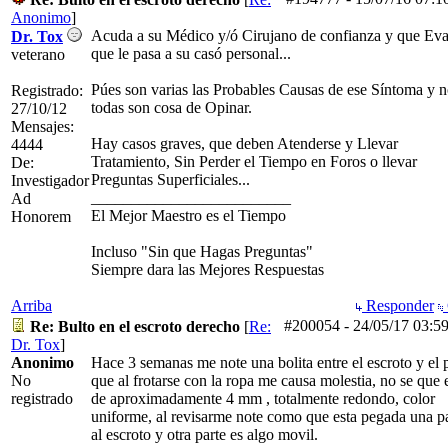
Anonimo
]
Acuda a su Médico y/ó Cirujano de confianza y que Eva
Dr. Tox
que le pasa a su casó personal...
veterano
Púes son varias las Probables Causas de ese Síntoma y 
Registrado:
todas son cosa de Opinar.
27/10/12
Mensajes:
Hay casos graves, que deben Atenderse y Llevar
4444
Tratamiento, Sin Perder el Tiempo en Foros o llevar
De:
Preguntas Superficiales...
Investigador
_________________________
Ad
El Mejor Maestro es el Tiempo
Honorem
Incluso "Sin que Hagas Preguntas"
Siempre dara las Mejores Respuestas
Arriba
Responder
#200054
-
24/05/17
03:5
Re: Bulto en el escroto derecho
[
Re:
Dr. Tox
]
Anonimo
Hace 3 semanas me note una bolita entre el escroto y el 
No
que al frotarse con la ropa me causa molestia, no se que e
registrado
de aproximadamente 4 mm , totalmente redondo, color
uniforme, al revisarme note como que esta pegada una p
al escroto y otra parte es algo movil.