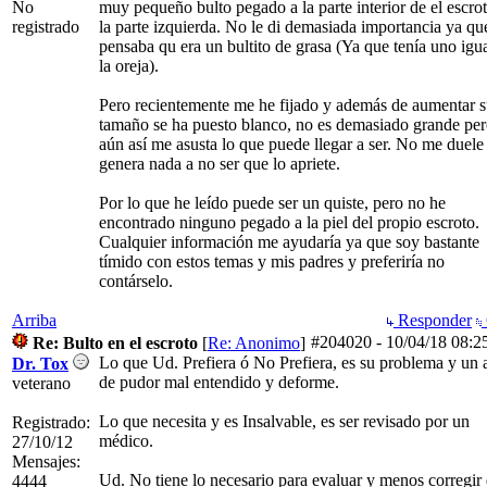
No
muy pequeño bulto pegado a la parte interior de el escro
registrado
la parte izquierda. No le di demasiada importancia ya qu
pensaba qu era un bultito de grasa (Ya que tenía uno igu
la oreja).
Pero recientemente me he fijado y además de aumentar 
tamaño se ha puesto blanco, no es demasiado grande pe
aún así me asusta lo que puede llegar a ser. No me duele
genera nada a no ser que lo apriete.
Por lo que he leído puede ser un quiste, pero no he
encontrado ninguno pegado a la piel del propio escroto.
Cualquier información me ayudaría ya que soy bastante
tímido con estos temas y mis padres y preferiría no
contárselo.
Arriba
Responder
#204020
-
10/04/18
08:2
Re: Bulto en el escroto
[
Re: Anonimo
]
Lo que Ud. Prefiera ó No Prefiera, es su problema y un 
Dr. Tox
de pudor mal entendido y deforme.
veterano
Lo que necesita y es Insalvable, es ser revisado por un
Registrado:
médico.
27/10/12
Mensajes:
Ud. No tiene lo necesario para evaluar y menos corregir
4444