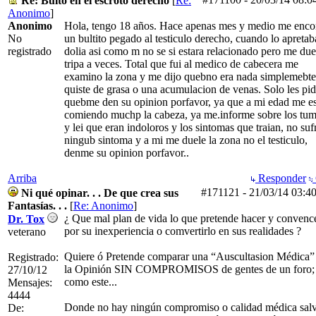
Re: Bulto en el escroto derecho
[
Re:
Anonimo
]
Anonimo
Hola, tengo 18 años. Hace apenas mes y medio me enco
No
un bultito pegado al testiculo derecho, cuando lo apreta
registrado
dolia asi como m no se si estara relacionado pero me due
tripa a veces. Total que fui al medico de cabecera me
examino la zona y me dijo quebno era nada simplemebte
quiste de grasa o una acumulacion de venas. Solo les pi
quebme den su opinion porfavor, ya que a mi edad me e
comiendo muchp la cabeza, ya me.informe sobre los tu
y lei que eran indoloros y los sintomas que traian, no suf
ningub sintoma y a mi me duele la zona no el testiculo,
denme su opinion porfavor..
Arriba
Responder
#171121
-
21/03/14
03:4
Ni qué opinar. . . De que crea sus
Fantasías. . .
[
Re: Anonimo
]
¿ Que mal plan de vida lo que pretende hacer y convenc
Dr. Tox
por su inexperiencia o comvertirlo en sus realidades ?
veterano
Quiere ó Pretende comparar una “Auscultasion Médica”
Registrado:
la Opinión SIN COMPROMISOS de gentes de un foro;
27/10/12
como este...
Mensajes:
4444
Donde no hay ningún compromiso o calidad médica sal
De: