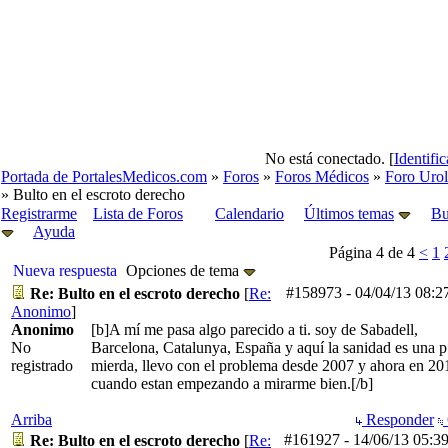
No está conectado. [
Identifi
Portada de PortalesMedicos.com
»
Foros
»
Foros Médicos
»
Foro Urol
» Bulto en el escroto derecho
Registrarme
Lista de Foros
Calendario
Últimos temas
Bu
Ayuda
Página 4 de 4
<
1
Nueva respuesta
Opciones de tema
#158973
-
04/04/13
08:2
Re: Bulto en el escroto derecho
[
Re:
Anonimo
]
Anonimo
[b]A mí me pasa algo parecido a ti. soy de Sabadell,
No
Barcelona, Catalunya, España y aquí la sanidad es una p.
registrado
mierda, llevo con el problema desde 2007 y ahora en 20
cuando estan empezando a mirarme bien.[/b]
Arriba
Responder
#161927
-
14/06/13
05:3
Re: Bulto en el escroto derecho
[
Re: