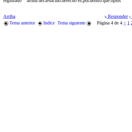
registrado
arriba del.testiculo.derecho es.por.dentro.que.opins
Arriba
Responder
Tema anterior
Indice
Tema siguiente
Página 4 de 4
<
1