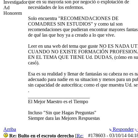
que en su mayoria son por negoció o explotación de
Investigador
necesidades de los enfermos.
Ad
Honorem
Solo encuentra "RECOMENDACIONES DE
COMADRES SIN ESTUDIOS" y como tal son
recomendaciones que pudieran encontrar mayores fantas
de qué las que hoy ya a creado a lo que vive.
Leer en una web del tema que guste NO ES NADA UT
CUANDO NO EXISTE FORMACIÓN PROFESION
EN EL TEMA QUE TIENE Ud. DUDAS, (cómo en su
casó).
Esa es su realidad y llenar de fantasías su cabeza no es 
adecuado para nadie en su situacion y menos para un pu
sin capacidad de autocrítica; como el que muestra Ud. ser.
.
_________________________
El Mejor Maestro es el Tiempo
Incluso "Sin que Hagas Preguntas"
Siempre dara las Mejores Respuestas
Arriba
Responder
#178603
-
03/10/14
04:1
Re: Bulto en el escroto derecho
[
Re: