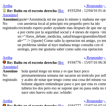
Arriba
Responder
#193204
-
12/04/16
01:4
Re: Bulto en el escroto derecho
[
Re:
Anonimo
]
Anonimo
[quote=Anonimo]a mi me pasa lo mismo y mañana me ope
No
con anestesia local al principio era pequeño pero ha ido
registrado
creciendo espero poder ayudarte mas despues de que me o
a por cierto por la seguridad social y 4 meses de espera <i
src="/foros_debate_medicina_salud/images/graemlins/blush
alt="" /> [/quote] Como salio la operacion mi amigo, yo te
un problema similar al tuyo mañana tengo consulta con el
urologo, pero me gustaria saber como salio esa operacion
Arriba
Responder
#194776
-
15/07/16
06:3
Re: Bulto en el escroto derecho
[
Re:
Anonimo
]
Anonimo
hola quetal tengo un tema y es que hace poco
No
presisamenteuna semana me sacaron un testiculo por asfi
registrado
y acabo de notar que tengo como una cosa del mismo va
bolume alguien entiendeque paso o por que esta es como
tubiera los dos pero eso se supone que no pasa onda no t
nace otro huevo solo aso :whistle:
Arriba
Responder
#194777
-
15/07/16
07:1
Re: Bulto en el escroto derecho
[
Re: