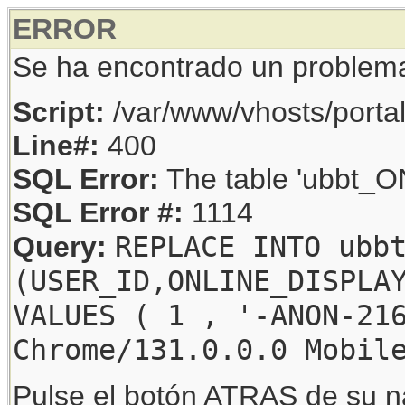
ERROR
Se ha encontrado un problem
Script:
/var/www/vhosts/porta
Line#:
400
SQL Error:
The table 'ubbt_ON
SQL Error #:
1114
REPLACE INTO ubb
Query:
(USER_ID,ONLINE_DISPLA
VALUES ( 1 , '-ANON-21
Chrome/131.0.0.0 Mobil
Pulse el botón ATRAS de su na