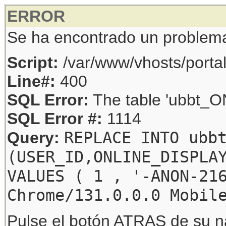
ERROR
Se ha encontrado un problem
Script:
/var/www/vhosts/porta
Line#:
400
SQL Error:
The table 'ubbt_ON
SQL Error #:
1114
REPLACE INTO ubb
Query:
(USER_ID,ONLINE_DISPLA
VALUES ( 1 , '-ANON-21
Chrome/131.0.0.0 Mobil
Pulse el botón ATRAS de su na