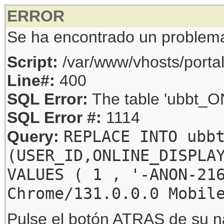
ERROR
Se ha encontrado un problem
Script:
/var/www/vhosts/porta
Line#:
400
SQL Error:
The table 'ubbt_ON
SQL Error #:
1114
REPLACE INTO ubb
Query:
(USER_ID,ONLINE_DISPLA
VALUES ( 1 , '-ANON-21
Chrome/131.0.0.0 Mobil
Pulse el botón ATRAS de su na