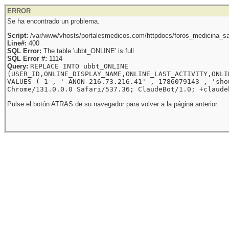
ERROR
Se ha encontrado un problema.
Script:
/var/www/vhosts/portalesmedicos.com/httpdocs/foros_medicina_sal
Line#:
400
SQL Error:
The table 'ubbt_ONLINE' is full
SQL Error #:
1114
Query:
REPLACE INTO ubbt_ONLINE
(USER_ID,ONLINE_DISPLAY_NAME,ONLINE_LAST_ACTIVITY,ONLI
VALUES ( 1 , '-ANON-216.73.216.41' , 1786079143 , 'sho
Chrome/131.0.0.0 Safari/537.36; ClaudeBot/1.0; +claude
Pulse el botón ATRAS de su navegador para volver a la página anterior.