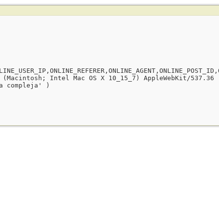
LINE_USER_IP,ONLINE_REFERER,ONLINE_AGENT,ONLINE_POST_ID,
 (Macintosh; Intel Mac OS X 10_15_7) AppleWebKit/537.36 
a compleja' )