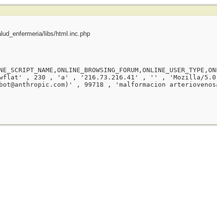
ud_enfermeria/libs/html.inc.php
NE_SCRIPT_NAME,ONLINE_BROWSING_FORUM,ONLINE_USER_TYPE,ON
wflat' , 230 , 'a' , '216.73.216.41' , '' , 'Mozilla/5.0
bot@anthropic.com)' , 99718 , 'malformacion arteriovenos