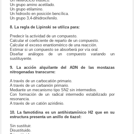
Un heterociclo indólico.
Un grupo amino acetilado.
Un grupo etilamino.
Un hidroxilo en posición bencílica.
Un grupo 3,4-dihidroxifenilo.
8. La regla de Lipinski se utiliza para:
Predecir la actividad de un compuesto.
Calcular el coeficiente de reparto de un compuesto.
Calcular el exceso enantiomérico de una reacción.
Estimar si un compuesto se absorberá por vía oral.
Diseñar análogos de un compuesto variando un
sustituyente.
9. La acción alquilante del ADN de las mostazas
nitrogenadas transcurre:
A través de un carbocatión primario.
A través de un carbanión primario.
Mediante un mecanismo tipo SN2 sin intermedios.
Con formación de un radical intermedio estabilizado por
resonancia.
A través de un catión aziridinio.
10. La famotidina es un antihistamínico H2 que en su
estructura presenta un anillo de tiazol:
Sin sustituir.
Disustituido.