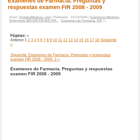
Examenes de Farmacia. Preguntas y
respuestas examen FIR 2008 - 2009
Autor:
PortalesMedicos .com
| Publicado: 31/12/2009 |
Examenes Medicina
Enfermeria MIR EIR FIR BIR PIR..
,
Examenes de Farmacia. FIR
|
|
Páginas:
«
Anterior
1
2
3
4
5
6
7
8
9
10
11
12
13
14
15
16
17
18
Siguiente
»
Siguiente: Examenes de Farmacia. Preguntas y respuestas
examen FIR 2008 - 2009 .2 »
Examenes de Farmacia. Preguntas y respuestas
examen FIR 2008 - 2009