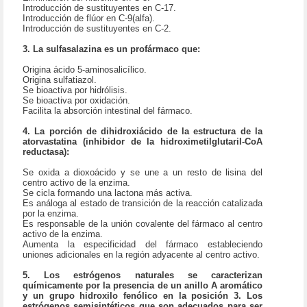
Introducción de sustituyentes en C-17.
Introducción de flúor en C-9(alfa).
Introducción de sustituyentes en C-2.
3. La sulfasalazina es un profármaco que:
Origina ácido 5-aminosalicílico.
Origina sulfatiazol.
Se bioactiva por hidrólisis.
Se bioactiva por oxidación.
Facilita la absorción intestinal del fármaco.
4. La porción de dihidroxiácido de la estructura de la
atorvastatina (inhibidor de la hidroximetilglutaril-CoA
reductasa):
Se oxida a dioxoácido y se une a un resto de lisina del
centro activo de la enzima.
Se cicla formando una lactona más activa.
Es análoga al estado de transición de la reacción catalizada
por la enzima.
Es responsable de la unión covalente del fármaco al centro
activo de la enzima.
Aumenta la especificidad del fármaco estableciendo
uniones adicionales en la región adyacente al centro activo.
5. Los estrógenos naturales se caracterizan
químicamente por la presencia de un anillo A aromático
y un grupo hidroxilo fenólico en la posición 3. Los
estrógenos semisintéticos que son adecuados para ser