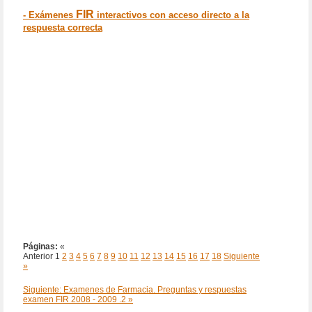
FIR
- Exámenes
interactivos con acceso directo a la
respuesta correcta
Páginas:
«
Anterior
1
2
3
4
5
6
7
8
9
10
11
12
13
14
15
16
17
18
Siguiente
»
Siguiente: Examenes de Farmacia. Preguntas y respuestas
examen FIR 2008 - 2009 .2 »