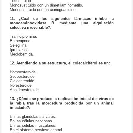
Trisustituido.
Monosustituido con un dimetilaminometilo.
Monosustituido con un cianoguanidino.
11. ¿Cuál de los siguientes fármacos inhibe la
monoaminooxidasa B mediante una alquilación
selectiva irreversible?:
Tranilcipromina.
Entacapona.
Selegilina.
Iproniazida.
Meclobemida.
12. Atendiendo a su estructura, el colecalciferol es un:
Homoesteroide.
Secoesteroide.
Cicloesteroide.
Noresteroide.
Anhidroesteroide.
13. ¿Dónde se produce la replicación inicial del virus de
la rabia tras la mordedura producida por un animal
infectado?:
En las glándulas salivares.
En las células nerviosas.
En las células musculares.
En el sistema nervioso central.