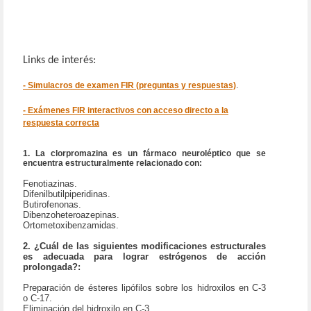
Links de interés:
.
- Simulacros de examen FIR (preguntas y respuestas)
- Exámenes FIR interactivos con acceso directo a la
respuesta correcta
1. La clorpromazina es un fármaco neuroléptico que se
encuentra estructuralmente relacionado con:
Fenotiazinas.
Difenilbutilpiperidinas.
Butirofenonas.
Dibenzoheteroazepinas.
Ortometoxibenzamidas.
2. ¿Cuál de las siguientes modificaciones estructurales
es adecuada para lograr estrógenos de acción
prolongada?:
Preparación de ésteres lipófilos sobre los hidroxilos en C-3
o C-17.
Eliminación del hidroxilo en C-3.