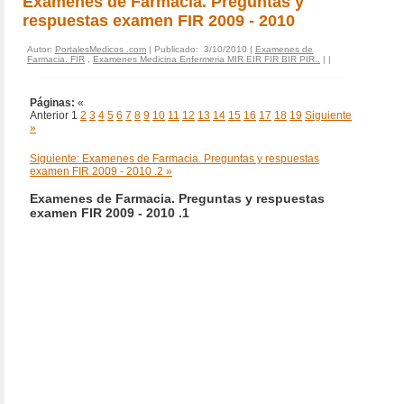
Examenes de Farmacia. Preguntas y
respuestas examen FIR 2009 - 2010
Autor:
PortalesMedicos .com
| Publicado: 3/10/2010 |
Examenes de
Farmacia. FIR
,
Examenes Medicina Enfermeria MIR EIR FIR BIR PIR..
|
|
Páginas:
«
Anterior
1
2
3
4
5
6
7
8
9
10
11
12
13
14
15
16
17
18
19
Siguiente
»
Siguiente: Examenes de Farmacia. Preguntas y respuestas
examen FIR 2009 - 2010 .2 »
Examenes de Farmacia. Preguntas y respuestas
examen FIR 2009 - 2010 .1