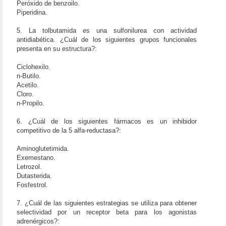
Peróxido de benzoilo.
Piperidina.
5. La tolbutamida es una sulfonilurea con actividad
antidiabética. ¿Cuál de los siguientes grupos funcionales
presenta en su estructura?:
Ciclohexilo.
n-Butilo.
Acetilo.
Cloro.
n-Propilo.
6. ¿Cuál de los siguientes fármacos es un inhibidor
competitivo de la 5 alfa-reductasa?:
Aminoglutetimida.
Exemestano.
Letrozol.
Dutasterida.
Fosfestrol.
7. ¿Cuál de las siguientes estrategias se utiliza para obtener
selectividad por un receptor beta para los agonistas
adrenérgicos?: