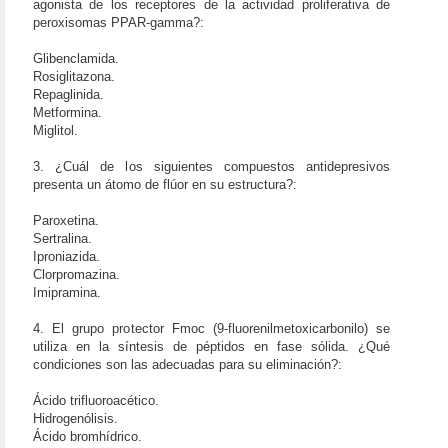
agonista de los receptores de la actividad proliferativa de
peroxisomas PPAR-gamma?:
Glibenclamida.
Rosiglitazona.
Repaglinida.
Metformina.
Miglitol.
3. ¿Cuál de los siguientes compuestos antidepresivos
presenta un átomo de flúor en su estructura?:
Paroxetina.
Sertralina.
Iproniazida.
Clorpromazina.
Imipramina.
4. El grupo protector Fmoc (9-fluorenilmetoxicarbonilo) se
utiliza en la síntesis de péptidos en fase sólida. ¿Qué
condiciones son las adecuadas para su eliminación?:
Ácido trifluoroacético.
Hidrogenólisis.
Ácido bromhídrico.