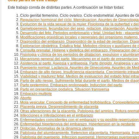
Otras partes de este trabajo
Este trabajo consta de distintas partes. A continuación se listan todas:
Ciclo genital femenino. Ciclo ovarico. Ciclo endometrial. Apuntes de 
Regulacion hormonal del ciclo. Menstruacion. Apuntes de Ginecologia
Evolucion de la vida sexual de la mujer. Fisiologia de la pubertad y d
Gametogenesis, fecundacion del sexo, nidacion, placentación. Apunte
Desarrollo del feto. Periodos embrionario y fetal. Unidad feto - place
Modificaciones gravidicas locales y generales del organismo materno
Diagnostico del embarazo. Diagnostico de la edad de gestacion. Diagn
Exploracion obstetrica. Estatica fetal. Metodos clinicos y auxiliares 
Consulta prenatal. Higiene y dietetica del embarazo. Preparacion del
Fisiologia y clinica de los períodos de dilatacion, expulsion y alumb
Mecanismo general del parto. Mecanismo en el parto de presentacion d
Asistencia al parto. Asepsia y antisepsia. Parto dirigido. Analgesia y 
Puerperio normal. Lactancia. Apuntes de Ginecologia. Apuntes de Med
Embarazo de alto riesgo. Insuficiencia placentaria. Crecimiento intrau
Viabilidad y madurez fetal. Medios de evaluacion del estado fetal intra
Parto de alto riesgo. Sufrimiento fetal durante el parto. Medios de diag
Parto pretermino. Embarazo prolongado. Induccion del parto
Parto en presentacion podalica. Situacion transversa
Embarazo multiple
Aborto
Mola vesicular. Concepto de enfermedad trofoblastica. Corioepiteliom
Placenta previa. Desprendimiento de placenta
Otras alteraciones de la placenta. Patologia del amnios. Rotura prem
Infecciones e infestaciones en el embarazo
Enfermedades coincidentes con el embarazo y su posible repercusion s
Enfermedad hipertensiva del embarazo. Hipertension en la gestante
Distocias. Anomalias de la dinamica uterina
Patologia del alumbramiento. Retencion placentaria. Hemorragia. Inve
Patologia del puerperio. Infeccion puerperal. Hemorragias puerperale