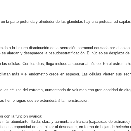
en la parte profunda y alrededor de las glándulas hay una profusa red capilar.
ido a la brusca disminución de la secreción hormonal causada por el colapso
se alargan y desaparece la pseudoestratificación. El núcleo se desplaza de l
 las células. Con los días, llega incluso a superar al núcleo. En el estroma
atan más y el endometrio crece en espesor. Las células vierten sus secreci
ta a las células del estroma, aumentando de volumen con gran cantidad de cit
ñas hemorragias que se extenderán
à
la menstruación.
n con la función ovárica:
más abundante, fluida, clara y aumenta su filancia (capacidad de estirarse)
tiene la capacidad de cristalizar al desecarse, en forma de hojas de helecho 