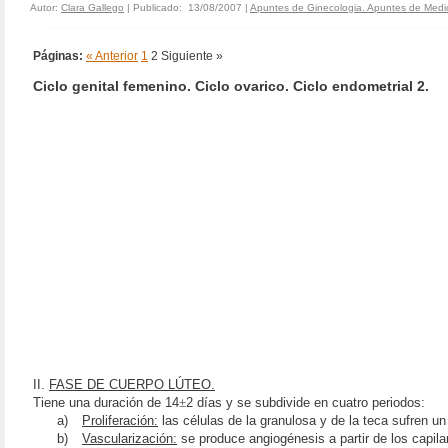
Autor:
Clara Gallego
| Publicado: 13/08/2007 |
Apuntes de Ginecologia. Apuntes de Medi
Páginas:
« Anterior
1
2
Siguiente »
Ciclo genital femenino. Ciclo ovarico. Ciclo endometrial 2.
II.
FASE DE CUERPO LÚTEO.
Tiene una duración de 14
±
2 días y se subdivide en cuatro periodos:
a)
Proliferación:
las células de la granulosa y de la teca sufren un 
b)
Vascularización:
se produce angiogénesis a partir de los capilar