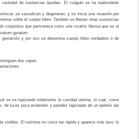
cantidad de sustancias lipoides. El coágulo se ha reabsorbido
eínicas se vacuolizan y degeneran, y se inicia una invasión por
letérea sobre el cuerpo lúteo. También se liberan otras sustancias
tejido conjuntivo que permanece como una cicatriz fibrosa que es el
 ovarium gyratum.
 gestación y por eso se denomina cuerpo lúteo verdadero o de
distinguen dos capas:
scamaciones.
al se va tapizando totalmente la cavidad uterina, lo cual, como
s, de luces poco evidentes y paredes tapizadas de un epitelio alo
 visibles. El estroma no crece tan rápido y aparece más laxo, lo