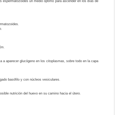
 los espermatozoides un medio óptimo para ascender en los días de
ermatozoides.
o.
0m.
a a aparecer glucógeno en los citoplasmas, sobre todo en la capa
egado basófilo y con núcleos vesiculares.
osible nutrición del huevo en su camino hacia el útero.