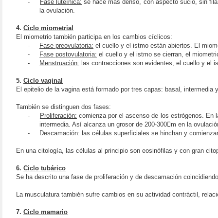
-
Fase luteínica:
se hace más denso, con aspecto sucio, sin filan
la ovulación.
4.
Ciclo miometrial
El miometrio también participa en los cambios cíclicos:
-
Fase preovulatoria:
el cuello y el istmo están abiertos. El mio
-
Fase postovulatoria:
el cuello y el istmo se cierran, el miometr
-
Menstruación:
las contracciones son evidentes, el cuello y el is
5.
Ciclo vaginal
El epitelio de la vagina está formado por tres capas: basal, intermedia
También se distinguen dos fases:
-
Proliferación:
comienza por el ascenso de los estrógenos. En l
intermedia. Así alcanza un grosor de 200-300m en la ovulació
-
Descamación:
las células superficiales se hinchan y comienz
En una citología, las células al principio son eosinófilas y con gran c
6.
Ciclo tubárico
Se ha descrito una fase de proliferación y de descamación coincidiendo 
La musculatura también sufre cambios en su actividad contráctil, relac
7.
Ciclo mamario