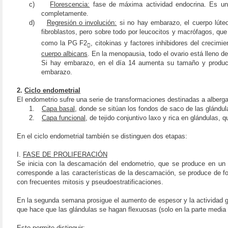
c)
Florescencia:
fase de máxima actividad endocrina. Es una
completamente.
d)
Regresión o involución:
si no hay embarazo, el cuerpo lúteo
fibroblastos, pero sobre todo por leucocitos y macrófagos, qu
como
la PG F
2
, citokinas y factores inhibidores del crecimie

cuerpo albicans
. En la menopausia, todo el ovario está lleno d
Si hay embarazo, en el día 14 aumenta su tamaño y producc
embarazo.
2.
Ciclo endometrial
El endometrio sufre una serie de transformaciones destinadas a alberg
1.
Capa basal
, donde se sitúan los fondos de saco de las glándul
2.
Capa funcional
, de tejido conjuntivo laxo y rica en glándulas
En el ciclo endometrial también se distinguen dos etapas:
I.
FASE DE PROLIFERACIÓN
Se inicia con la descamación del endometrio, que se produce en un p
corresponde a las características de la descamación, se produce de for
con frecuentes mitosis y pseudoestratificaciones.
En la segunda semana prosigue el aumento de espesor y la actividad g
que hace que las glándulas se hagan flexuosas (solo en la parte medi
Esto permite distinguir: