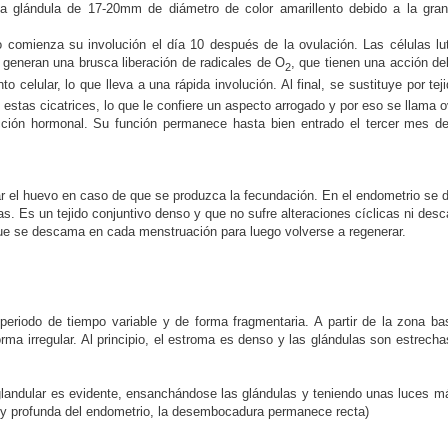
 glándula de 17-20mm de diámetro de color amarillento debido a la gran 
 comienza su involución el día 10 después de la ovulación. Las células lut
e generan una brusca liberación de radicales de O
, que tienen una acción de
2
nto celular, lo que lleva a una rápida involución. Al final, se sustituye por 
e estas cicatrices, lo que le confiere un aspecto arrogado y por eso se llama
ión hormonal. Su función permanece hasta bien entrado el tercer mes de
ar el huevo en caso de que se produzca la fecundación. En el endometrio se 
as. Es un tejido conjuntivo denso y que no sufre alteraciones cíclicas ni de
, que se descama en cada menstruación para luego volverse a regenerar.
eriodo de tiempo variable y de forma fragmentaria. A partir de la zona bas
ma irregular. Al principio, el estroma es denso y las glándulas son estrecha
landular es evidente, ensanchándose las glándulas y teniendo unas luces más
a y profunda del endometrio, la desembocadura permanece recta)