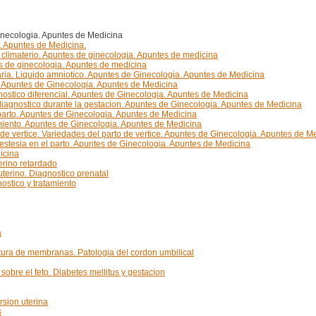
Ginecologia. Apuntes de Medicina
. Apuntes de Medicina.
el climaterio. Apuntes de ginecologia. Apuntes de medicina
s de ginecologia. Apuntes de medicina
ntaria. Liquido amniotico. Apuntes de Ginecologia. Apuntes de Medicina
. Apuntes de Ginecologia. Apuntes de Medicina
ostico diferencial. Apuntes de Ginecologia. Apuntes de Medicina
de diagnostico durante la gestacion. Apuntes de Ginecologia. Apuntes de Medicina
 parto. Apuntes de Ginecologia. Apuntes de Medicina
ramiento. Apuntes de Ginecologia. Apuntes de Medicina
e vertice. Variedades del parto de vertice. Apuntes de Ginecologia. Apuntes de M
anestesia en el parto. Apuntes de Ginecologia. Apuntes de Medicina
icina
terino retardado
uterino. Diagnostico prenatal
nostico y tratamiento
a
atura de membranas. Patologia del cordon umbilical
obre el feto. Diabetes mellitus y gestacion
rsion uterina
s