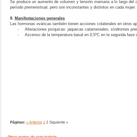
Se produce un aumento de volumen y tensión mamaria a lo largo del ci
período premenstrual, pero son inconstantes y distintos en cada mujer.
8.
Manifestaciones generales
Las hormonas ováricas también tienen acciones colaterales en otros apa
-
Alteraciones psíquicas: jaquecas catameniales, síndromes pre
-
Ascenso de la temperatura basal en
0,5ºC
en la segunda fase d
Páginas:
« Anterior
1
2
Siguiente »