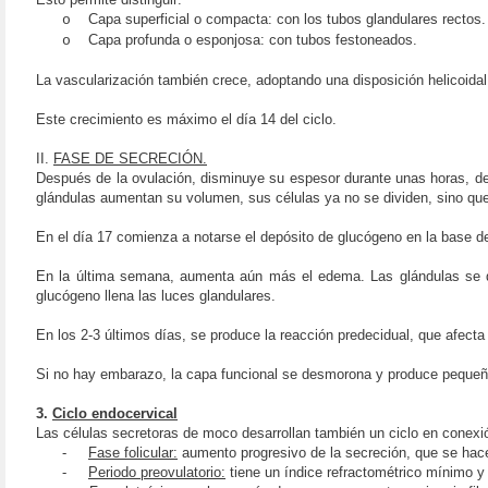
Capa superficial o compacta: con los tubos glandulares rectos.
o
Capa profunda o esponjosa: con tubos festoneados.
o
La vascularización también crece, adoptando una disposición helicoidal 
Este crecimiento es máximo el día 14 del ciclo.
II.
FASE DE SECRECIÓN.
Después de la ovulación, disminuye su espesor durante unas horas, deb
glándulas aumentan su volumen, sus células ya no se dividen, sino que 
En el día 17 comienza a notarse el depósito de glucógeno en la base de
En la última semana, aumenta aún más el edema. Las glándulas se dil
glucógeno llena las luces glandulares.
En los 2-3 últimos días, se produce la reacción predecidual, que afec
Si no hay embarazo, la capa funcional se desmorona y produce peque
3.
Ciclo endocervical
Las células secretoras de moco desarrollan también un ciclo en conexió
-
Fase folicular:
aumento progresivo de la secreción, que se hace 
-
Periodo preovulatorio:
tiene un índice refractométrico mínimo y 