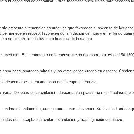
cia ni capacidad de cristalizar. Estas modificaciones sirven para ofrecer a
metrio presenta alternancias contráctiles que favorecen el ascenso de los esp
io permanece en reposo, favoreciendo la nidación del huevo en el fondo uterin
tmo se relajan, lo que favorece la salida de la sangre.
 y superficial. En el momento de la menstruación el grosor total es de 150-18
a capa basal aparecen mitosis y las otras capas crecen en espesor. Comienz
n.
an a descamarse. Lo mismo pasa con la capa intermedia.
itoplasma. Después de la ovulación, descaman en placas, con el citoplasma pl
con las del endometrio, aunque con menor relevancia. Su finalidad sería la p
ionados con la captación ovular, fecundación y trasmigración del huevo.