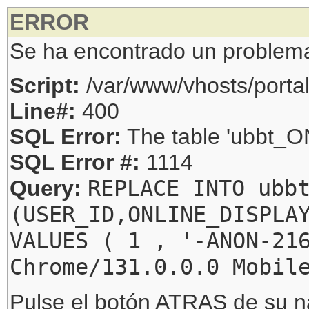
ERROR
Se ha encontrado un problem
Script:
/var/www/vhosts/porta
Line#:
400
SQL Error:
The table 'ubbt_ON
SQL Error #:
1114
REPLACE INTO ubb
Query:
(USER_ID,ONLINE_DISPLA
VALUES ( 1 , '-ANON-21
Chrome/131.0.0.0 Mobil
Pulse el botón ATRAS de su na