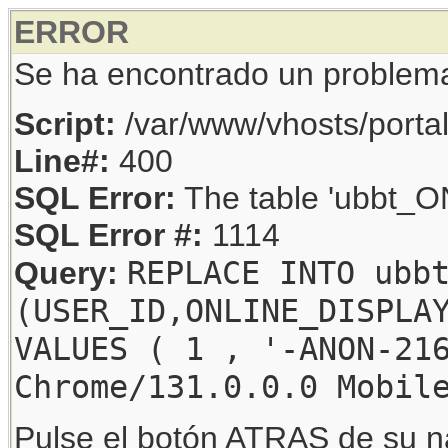
ERROR
Se ha encontrado un problem
Script:
/var/www/vhosts/porta
Line#:
400
SQL Error:
The table 'ubbt_ON
SQL Error #:
1114
REPLACE INTO ubb
Query:
(USER_ID,ONLINE_DISPLA
VALUES ( 1 , '-ANON-21
Chrome/131.0.0.0 Mobil
Pulse el botón ATRAS de su na