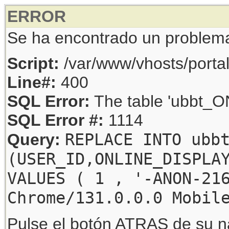
ERROR
Se ha encontrado un problem
Script:
/var/www/vhosts/porta
Line#:
400
SQL Error:
The table 'ubbt_ON
SQL Error #:
1114
REPLACE INTO ubb
Query:
(USER_ID,ONLINE_DISPLA
VALUES ( 1 , '-ANON-21
Chrome/131.0.0.0 Mobil
Pulse el botón ATRAS de su na