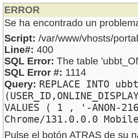
ERROR
Se ha encontrado un problem
Script:
/var/www/vhosts/porta
Line#:
400
SQL Error:
The table 'ubbt_ON
SQL Error #:
1114
REPLACE INTO ubb
Query:
(USER_ID,ONLINE_DISPLA
VALUES ( 1 , '-ANON-21
Chrome/131.0.0.0 Mobil
Pulse el botón ATRAS de su na