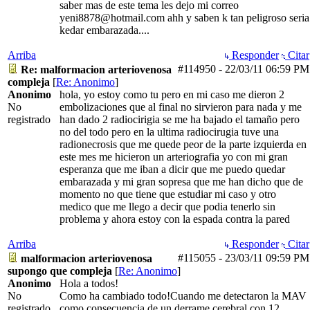
saber mas de este tema les dejo mi correo
yeni8878@hotmail.com ahh y saben k tan peligroso seria
kedar embarazada....
Arriba
Responder
Citar
#114950
-
22/03/11
06:59 PM
Re: malformacion arteriovenosa
compleja
[
Re: Anonimo
]
Anonimo
hola, yo estoy como tu pero en mi caso me dieron 2
No
embolizaciones que al final no sirvieron para nada y me
registrado
han dado 2 radiocirigia se me ha bajado el tamaño pero
no del todo pero en la ultima radiocirugia tuve una
radionecrosis que me quede peor de la parte izquierda en
este mes me hicieron un arteriografia yo con mi gran
esperanza que me iban a dicir que me puedo quedar
embarazada y mi gran sopresa que me han dicho que de
momento no que tiene que estudiar mi caso y otro
medico que me llego a decir que podia tenerlo sin
problema y ahora estoy con la espada contra la pared
Arriba
Responder
Citar
#115055
-
23/03/11
09:59 PM
malformacion arteriovenosa
supongo que compleja
[
Re: Anonimo
]
Anonimo
Hola a todos!
No
Como ha cambiado todo!Cuando me detectaron la MAV
registrado
como consecuencia de un derrame cerebral con 12