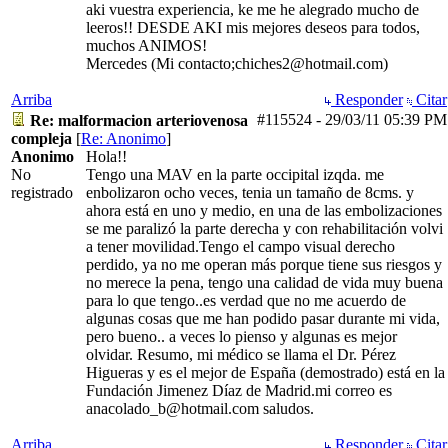
aki vuestra experiencia, ke me he alegrado mucho de
leeros!! DESDE AKI mis mejores deseos para todos,
muchos ANIMOS!
Mercedes (Mi contacto;chiches2@hotmail.com)
Arriba
Responder
Citar
#115524
-
29/03/11
05:39 PM
Re: malformacion arteriovenosa
compleja
[
Re: Anonimo
]
Anonimo
Hola!!
No
Tengo una MAV en la parte occipital izqda. me
registrado
enbolizaron ocho veces, tenia un tamaño de 8cms. y
ahora está en uno y medio, en una de las embolizaciones
se me paralizó la parte derecha y con rehabilitación volvi
a tener movilidad.Tengo el campo visual derecho
perdido, ya no me operan más porque tiene sus riesgos y
no merece la pena, tengo una calidad de vida muy buena
para lo que tengo..es verdad que no me acuerdo de
algunas cosas que me han podido pasar durante mi vida,
pero bueno.. a veces lo pienso y algunas es mejor
olvidar. Resumo, mi médico se llama el Dr. Pérez
Higueras y es el mejor de España (demostrado) está en la
Fundación Jimenez Díaz de Madrid.mi correo es
anacolado_b@hotmail.com saludos.
Arriba
Responder
Citar