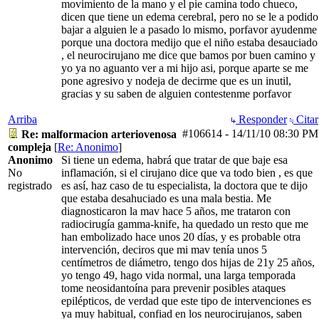
movimiento de la mano y el pie camina todo chueco,
dicen que tiene un edema cerebral, pero no se le a podido
bajar a alguien le a pasado lo mismo, porfavor ayudenme
porque una doctora medijo que el niño estaba desauciado
, el neurocirujano me dice que bamos por buen camino y
yo ya no aguanto ver a mi hijo asi, porque aparte se me
pone agresivo y nodeja de decirme que es un inutil,
gracias y su saben de alguien contestenme porfavor
Arriba
Responder
Citar
#106614
-
14/11/10
08:30 PM
Re: malformacion arteriovenosa
compleja
[
Re: Anonimo
]
Anonimo
Si tiene un edema, habrá que tratar de que baje esa
No
inflamación, si el cirujano dice que va todo bien , es que
registrado
es así, haz caso de tu especialista, la doctora que te dijo
que estaba desahuciado es una mala bestia. Me
diagnosticaron la mav hace 5 años, me trataron con
radiocirugía gamma-knife, ha quedado un resto que me
han embolizado hace unos 20 días, y es probable otra
intervención, deciros que mi mav tenía unos 5
centímetros de diámetro, tengo dos hijas de 21y 25 años,
yo tengo 49, hago vida normal, una larga temporada
tome neosidantoína para prevenir posibles ataques
epilépticos, de verdad que este tipo de intervenciones es
ya muy habitual, confiad en los neurocirujanos, saben