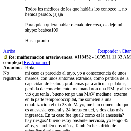
Todos los médicos de los que habláis los conozco.... no
hemos parado, jajaja
Para quien quiera hablar o cualquier cosa, os dejo mi
skype: beabea109
Hasta pronto
Arriba
Responder
Citar
#118452
-
10/05/11
11:33 AM
Re: malformacion arteriovenosa
compleja
[
Re: Anonimo
]
Anonimo
Hola,
No
mi caso es parecido al tuyo, yo a consecuencia de unos
registrado
mareos, con unos sintomas extraños, como perdida de la
capacidad de lectura, problemas para articular palabras,
perdida de conocimiento, me mandaron una RM, y allí se
vió que tenía , bueno tengo una MAV mediana, externa
en la parte temporooccipital, me someten a una
emoblización el dia 23 de Mayo, me han comentado que
es anestesia general y 24 horas en uci, y dos dias más
ingresada. En tu caso fue igual? como es la anestesia?
hay riesgos? bueno estoy bastante nerviosa, yo tengo 45
años, y también dos niñas, También he sufrido de
migrañas desde pequeña