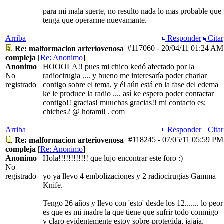
para mi mala suerte, no resulto nada lo mas probable que
tenga que operarme nuevamante.
Arriba
Responder
Citar
#117060
-
20/04/11
01:24 AM
Re: malformacion arteriovenosa
compleja
[
Re: Anonimo
]
Anonimo
HOOOLA!! pues mi chico kedó afectado por la
No
radiocirugia .... y bueno me interesaría poder charlar
registrado
contigo sobre el tema, y él aún está en la fase del edema
ke le produce la radio .... así ke espero poder contactar
contigo!! gracias! muuchas gracias!! mi contacto es;
chiches2 @ hotamil . com
Arriba
Responder
Citar
#118245
-
07/05/11
05:59 PM
Re: malformacion arteriovenosa
compleja
[
Re: Anonimo
]
Anonimo
Hola!!!!!!!!!!!! que lujo encontrar este foro :)
No
registrado
yo ya llevo 4 embolizaciones y 2 radiocirugias Gamma
Knife.
Tengo 26 años y llevo con 'esto' desde los 12....... lo peor
es que es mi madre la que tiene que sufrir todo conmigo
y claro evidentemente estoy sobre-protegida, jajaja.