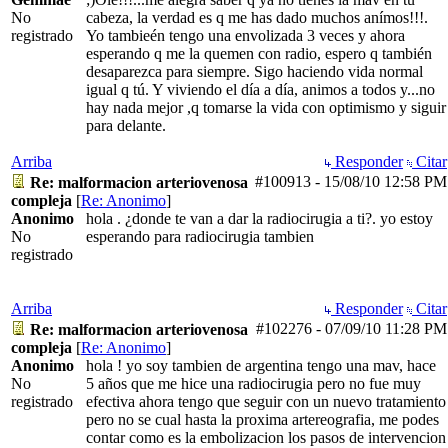
No
cabeza, la verdad es q me has dado muchos anímos!!!.
registrado
Yo tambieén tengo una envolizada 3 veces y ahora
esperando q me la quemen con radio, espero q también
desaparezca para siempre. Sigo haciendo vida normal
igual q tú. Y viviendo el día a día, animos a todos y...no
hay nada mejor ,q tomarse la vida con optimismo y siguir
para delante.
Arriba
Responder
Citar
#100913
-
15/08/10
12:58 PM
Re: malformacion arteriovenosa
compleja
[
Re: Anonimo
]
Anonimo
hola . ¿donde te van a dar la radiocirugia a ti?. yo estoy
No
esperando para radiocirugia tambien
registrado
Arriba
Responder
Citar
#102276
-
07/09/10
11:28 PM
Re: malformacion arteriovenosa
compleja
[
Re: Anonimo
]
Anonimo
hola ! yo soy tambien de argentina tengo una mav, hace
No
5 años que me hice una radiocirugia pero no fue muy
registrado
efectiva ahora tengo que seguir con un nuevo tratamiento
pero no se cual hasta la proxima artereografia, me podes
contar como es la embolizacion los pasos de intervencion