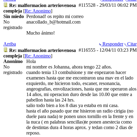
#115528
-
29/03/11
06:02 PM
Re: malformacion arteriovenosa
compleja
[
Re: Anonimo
]
Sin miedo
Perdonad! os repito mi correo
No
anacollado_b@hotmail.com
registrado
Mucho ánimo!
Arriba
Responder
Citar
#116555
-
12/04/11
03:23 PM
Re: malformacion arteriovenosa
compleja
[
Re: Anonimo
]
Anonimo
Hola
No
mi nombre es Johanna, ahora tengo 22 años.
registrado
cuando tenia 13 combulsione y me enpezaron hacer
examenes hasta que me encontraron una mav en el lado
ezquierdo, me hicieron todo, escaner, resonancia,
angeografias, envolizaciones, hasta que me operaron alos
14 años, mi operacion duro desde las 10.00 que entre a
pabellon hasta las 24 hrs.
salio todo bien a los 8 dias ya estaba en mi casa.
hasta el año pasado que me hisieron un radio cirigia (no
duele para nada) te ponen unos tornillo en la frente y en
la nuca ( en palabras sencillas)te ponen anestecia como
de destintas dura 4 horas aprox. y tedan como 2 dias de
reposo.