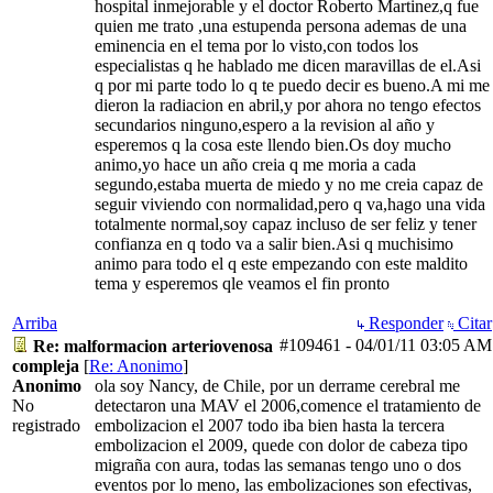
hospital inmejorable y el doctor Roberto Martinez,q fue
quien me trato ,una estupenda persona ademas de una
eminencia en el tema por lo visto,con todos los
especialistas q he hablado me dicen maravillas de el.Asi
q por mi parte todo lo q te puedo decir es bueno.A mi me
dieron la radiacion en abril,y por ahora no tengo efectos
secundarios ninguno,espero a la revision al año y
esperemos q la cosa este llendo bien.Os doy mucho
animo,yo hace un año creia q me moria a cada
segundo,estaba muerta de miedo y no me creia capaz de
seguir viviendo con normalidad,pero q va,hago una vida
totalmente normal,soy capaz incluso de ser feliz y tener
confianza en q todo va a salir bien.Asi q muchisimo
animo para todo el q este empezando con este maldito
tema y esperemos qle veamos el fin pronto
Arriba
Responder
Citar
#109461
-
04/01/11
03:05 AM
Re: malformacion arteriovenosa
compleja
[
Re: Anonimo
]
Anonimo
ola soy Nancy, de Chile, por un derrame cerebral me
No
detectaron una MAV el 2006,comence el tratamiento de
registrado
embolizacion el 2007 todo iba bien hasta la tercera
embolizacion el 2009, quede con dolor de cabeza tipo
migraña con aura, todas las semanas tengo uno o dos
eventos por lo meno, las embolizaciones son efectivas,