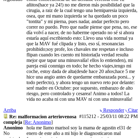
añitos(hace ya 24!) no me dieron más posibilidad que la
cirugia, a raiz de la cual tengo una hemiparesia izquierda,
osea, que mi mano izquierda se ha quedado un poco
"tontita" y mi pierna, pues nadar, andar perfecto pero
correr no puedo. Pero que nadie piense que pena, no, ese
día volví a nacer, de no haberme operado no sé si ahora
estaría aquí escribiendo esto: Llevo una vida normal ya
que la MAV fué clipada y listo, eso sí, resonancias
prohibido;soy profe, los chavales me respetan e incluso
flipan cuando les cuento mi historia(la verdad resulta
mejor que tapar una minusvalía! ellos lo entienden), mi
pareja está conmigo en todo; he hecho viajes,tengo mi
coche, estoy dada de alta(desde hace 20 años;hace 5 me
hice una angio antes de quedarme embarazada porsi... y
todo perfecto), y ahora tengo un nuevo reto por delante:
seré madre en Octubre: por supuesto, embarazo de alto
riesgo, pero controlado y cesarea! Animo a todos! La
vida no acaba ni con una MAV ni con una minusvalía!
Arriba
Responder
Citar
#115212
-
25/03/11
08:22 PM
Re: malformacion arteriovenosa
compleja
[
Re: Anonimo
]
Anonimo
hola me llamo marisol soy la mama de agustin el31 de
No
enero de este año a mi hijo le diagnosticaron mal