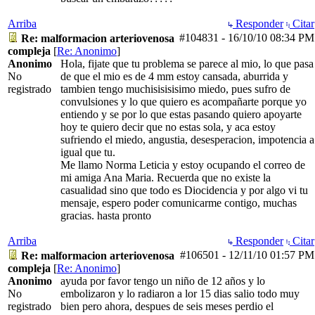
Arriba
Responder
Citar
#104831
-
16/10/10
08:34 PM
Re: malformacion arteriovenosa
compleja
[
Re: Anonimo
]
Anonimo
Hola, fijate que tu problema se parece al mio, lo que pasa
No
de que el mio es de 4 mm estoy cansada, aburrida y
registrado
tambien tengo muchisisisisimo miedo, pues sufro de
convulsiones y lo que quiero es acompañarte porque yo
entiendo y se por lo que estas pasando quiero apoyarte
hoy te quiero decir que no estas sola, y aca estoy
sufriendo el miedo, angustia, desesperacion, impotencia a
igual que tu.
Me llamo Norma Leticia y estoy ocupando el correo de
mi amiga Ana Maria. Recuerda que no existe la
casualidad sino que todo es Diocidencia y por algo vi tu
mensaje, espero poder comunicarme contigo, muchas
gracias. hasta pronto
Arriba
Responder
Citar
#106501
-
12/11/10
01:57 PM
Re: malformacion arteriovenosa
compleja
[
Re: Anonimo
]
Anonimo
ayuda por favor tengo un niño de 12 años y lo
No
embolizaron y lo radiaron a lor 15 dias salio todo muy
registrado
bien pero ahora, despues de seis meses perdio el