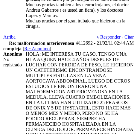
Muchas gracias tambien a los neurocirujanos, el doctor
Andreu Gabarros ( es usted un fiera), y los doctores
Lopez y Marnov.
Muchas gracias por el gran trabajo que hicieron en la
cirugia.
Arriba
Responder
Citar
#112692
-
21/02/11
02:44 AM
Re: malformacion arteriovenosa
compleja
[
Re: Anonimo
]
Anonimo
HOLA: ME INTERESA TU CASO. TENGO UNA
No
HIJA A QUIEN HACE 4 AÑOS DESPUES DE
registrado
LUCHAR CON PERDIDA DE PESO, LE HICIERON
UN CATETERISMO ENCONTRANDOSE
MULTIPLES FISTULAS EN LA VENA
AORTOCAVA ABDOMINAL, LUEGO DE OTROS
ESTUDIOS LE ENCONTRARON UNA
MALFORMACION ARTERIOVENOSA EN LA
MEDULA. LLEVA CUATRO EMBOLIZACIONES.
EN LA ULTIMA HAN UTILIZADO 25 FRASCOS
DE ONIX Y 5 DE HYSTACRIL, ESTO HACE MAS
O MENOS MES Y MEDIO, PERO NO SE HA
PODIDO RECUPERAR, SIEMPRE HA
PERMANECIDO HOSPITALIZADA EN LA
CLINICA DEL DOLOR. PERMANECE HINCHADA