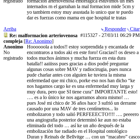
registrado
formacion arteriovenosa emorragica estuvimos un mes
internados rn el garrahan la mal formacion mide 5cm y
yo tambiem estoy muy asustada lo unico que te puedo
dar es fuerzas como mama en que hospital te tratas
Arriba
Responder
Citar
#115327
-
27/03/11
06:29 PM
Re: malformacion arteriovenosa
compleja
[
Re: Anonimo
]
Anonimo
Hoooooola a todos!! estoy sorprendida y encantada de
No
encontraros a todos aki en este foro! Gracias!! os deseo a
registrado
todos muchos ánimos y mucha fuerza en esta dura
batalla!! aaiiisss pues gracias a dios podré preguntar
algunas cosas sobre MAV y radiocirugia, pues nunca
pude charlar antes con alguien ke tuviera la misma
enfermedad que mi chico, porke eso nos han dicho “ke
nos hagamos cargo ke es una enfermedad muy larga y
muy dura, pero que SI tiene cura” IMPORTANTE esto!
…. es a lo único ke nos agarramos ahora mismo! …
pues José mi chico de 36 años hace 3 sufrió un derrame
causado por una MAV de tres centímetros... lo
embolizaron y todo salió PERFEEECTO!!!! …. peeeero
una angiografia posterior determinó ke aun no estaba
eliminada del todo … así ke un año después de la
embolizaciòn fue radiado en el Hospital ontológico
Duran y Reinals de Bellvitge … con un “macabro” casco