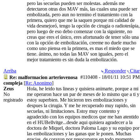
pero las secuelas pueden ser molestas. además me
detectaron otras dos MAV más, las cuales una puede ser
embolizada, pero aun no termino el tratamiento con la
primera, quiero que me la saquen porque mi calidad de
vida desmejoró, tengo la opción de cirugia o radioterápia,
pero luego de eso debo comenzar con la siguiente, no
creas que eres el único, eres afortunado de tener sólo una
con la opción de embolización, creeme no duele mucho
como uno piensa en la primera, es mas el miedo que se
tiene. ánimo, no todas las MAV son iguales, pero el
mejor tratamiento es sin duda la embolización.
Arriba
Responder
Citar
#110408
-
18/01/11
10:51 PM
Re: malformacion arteriovenosa
compleja
[
Re: Anonimo
]
Zeus
Hola, he leido tus lineas y quisiera animarte, porque a mi
No
me operaron hace un par de meses de lo mismo que a ti y
registrado
estoy superbien. Me hicieron tres embolizaciones y
despues la cirugia. Y me he recuperado muy rapido, sin
secuelas, ni limitaciones. Estoy muy contento y
agradecido con los equipos medicos que me han atentido
en el HUBellvitge...desde aqui quisiera agradecer a la
doctora de Miquel, doctora Paloma Lago y su equipo por
las embolizaciones y las ganas que le ponen. Muchas
gracias, de corazon por preocuparos en todo momento.