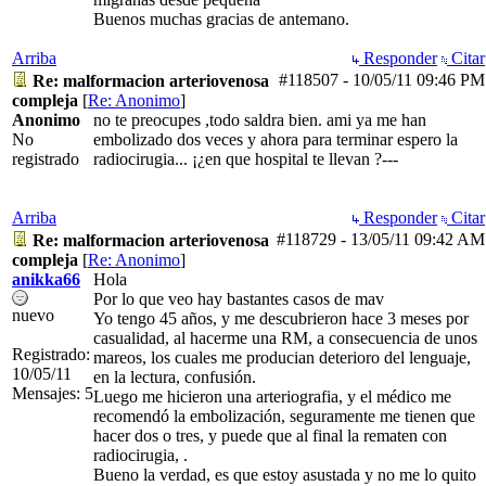
Buenos muchas gracias de antemano.
Arriba
Responder
Citar
#118507
-
10/05/11
09:46 PM
Re: malformacion arteriovenosa
compleja
[
Re: Anonimo
]
Anonimo
no te preocupes ,todo saldra bien. ami ya me han
No
embolizado dos veces y ahora para terminar espero la
registrado
radiocirugia... ¡¿en que hospital te llevan ?---
Arriba
Responder
Citar
#118729
-
13/05/11
09:42 AM
Re: malformacion arteriovenosa
compleja
[
Re: Anonimo
]
anikka66
Hola
Por lo que veo hay bastantes casos de mav
nuevo
Yo tengo 45 años, y me descubrieron hace 3 meses por
casualidad, al hacerme una RM, a consecuencia de unos
Registrado:
mareos, los cuales me producian deterioro del lenguaje,
10/05/11
en la lectura, confusión.
Mensajes: 5
Luego me hicieron una arteriografia, y el médico me
recomendó la embolización, seguramente me tienen que
hacer dos o tres, y puede que al final la rematen con
radiocirugia, .
Bueno la verdad, es que estoy asustada y no me lo quito