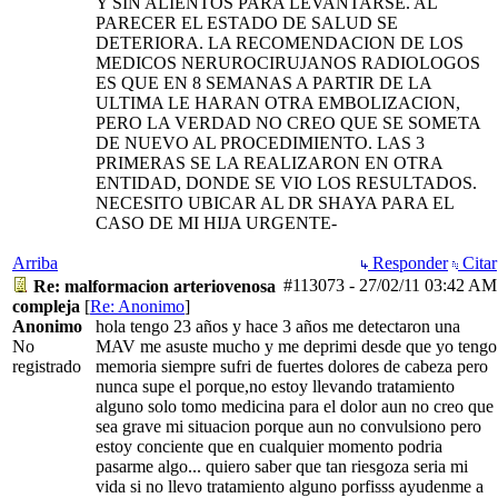
Y SIN ALIENTOS PARA LEVANTARSE. AL
PARECER EL ESTADO DE SALUD SE
DETERIORA. LA RECOMENDACION DE LOS
MEDICOS NERUROCIRUJANOS RADIOLOGOS
ES QUE EN 8 SEMANAS A PARTIR DE LA
ULTIMA LE HARAN OTRA EMBOLIZACION,
PERO LA VERDAD NO CREO QUE SE SOMETA
DE NUEVO AL PROCEDIMIENTO. LAS 3
PRIMERAS SE LA REALIZARON EN OTRA
ENTIDAD, DONDE SE VIO LOS RESULTADOS.
NECESITO UBICAR AL DR SHAYA PARA EL
CASO DE MI HIJA URGENTE-
Arriba
Responder
Citar
#113073
-
27/02/11
03:42 AM
Re: malformacion arteriovenosa
compleja
[
Re: Anonimo
]
Anonimo
hola tengo 23 años y hace 3 años me detectaron una
No
MAV me asuste mucho y me deprimi desde que yo tengo
registrado
memoria siempre sufri de fuertes dolores de cabeza pero
nunca supe el porque,no estoy llevando tratamiento
alguno solo tomo medicina para el dolor aun no creo que
sea grave mi situacion porque aun no convulsiono pero
estoy conciente que en cualquier momento podria
pasarme algo... quiero saber que tan riesgoza seria mi
vida si no llevo tratamiento alguno porfisss ayudenme a