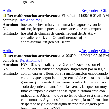
. gracias
Arriba
Responder
Citar
#102522
-
11/09/10
01:41 AM
Re: malformacion arteriovenosa
compleja
[
Re: Anonimo
]
Anonimo
buenas noches. mira a mi mamà le diagnosticaron lo
No
mismo, lo que te puedo aconcejar es que te acerques al
registrado
hospital de clinicas de capital federal de Bs.As. y
consultes con Javier Goland( neurocirujano
endovascular) un genio!!! suerte.
Arriba
Responder
Citar
#102659
-
13/09/10
05:26 PM
Re: malformacion arteriovenosa
compleja
[
Re: Anonimo
]
Anonimo
HOla!!!! soy natalia y tuve 2 embolizaciones con el
No
equipo del dr lylyk en belgrano. Ingresaron por la ingle
registrado
con un cateter y llegaron a la malformacion embolizando
con onix que segun lo q tengo entendido es una sustancia
gomosa que permite tapar varias venitas de una sola vez.
Todo depende del tamaño de las venas, las que son muy
finas es imposible entrar ent se sigue el tratamiento con
radiocirujia. Ahora... lo que no tengo claro es q si se hace
con contraste. Alguien sabe si una vez q la malformacion
desparece hay q esperar algun tiempo prolongado para
buscar un embarazo?????