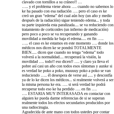
clavado con tornillos a su cráneo!! …
….. y el problema viene ahora …. cuando no sabemos lo
ke ha pasado con esa radiación …. pero el caso es ke
creó un gran “edema” del cual aún hoy (un año y medio
después de la radiación) sigue teniendo edema... y toda
su parte izquierda esta paralizada.... se va reduciendo con
tratamiento de corticoides (un infierno de medicación)
pero poco a poco se va recuperando y ganando
movilidad a medida ke baja el edema..... en fin …..
….. el caso es ke estamos en este momento …. donde los
médicos nos dicen ke se pondrá TOTALMENTE
BIEN..... dicen que cuando no tenga “edema” todo
volverá a la normalidad.... recuperará la visión, la
movilidad …. todo!! eso dicen!! …. y claro ya lleva el
pobre así casi un año con todos esos síntomas y aunke si
es verdad ke poko a poko, muuuuy poko a poko se van
reduciendo ….. él desespera de verse así ,.... y desconfía
ya de lo ke dicen los médicos... si realmente volverá a ser
la misma persona ke era. …. si será verdad ke podrá
recuperar todo eso ke ha perdido …. en fin ….
…. ESTARIA MUY INTERASADA en contactar con
alguien ke pueda darme referencias de si se superan
realmente todos los efectos secundarios producidos por
una radiocirugia.
Agradecida de ante mano con todos ustedes por contar