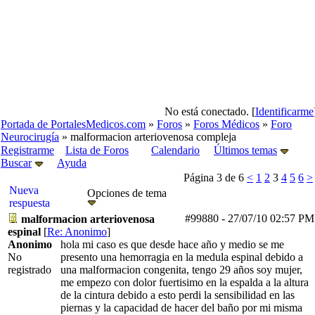
No está conectado. [
Identificarme
Portada de PortalesMedicos.com
»
Foros
»
Foros Médicos
»
Foro
Neurocirugía
» malformacion arteriovenosa compleja
Registrarme
Lista de Foros
Calendario
Últimos temas
Buscar
Ayuda
Página 3 de 6
<
1
2
3
4
5
6
>
Nueva
Opciones de tema
respuesta
#99880
-
27/07/10
02:57 PM
malformacion arteriovenosa
espinal
[
Re: Anonimo
]
Anonimo
hola mi caso es que desde hace año y medio se me
No
presento una hemorragia en la medula espinal debido a
registrado
una malformacion congenita, tengo 29 años soy mujer,
me empezo con dolor fuertisimo en la espalda a la altura
de la cintura debido a esto perdi la sensibilidad en las
piernas y la capacidad de hacer del baño por mi misma