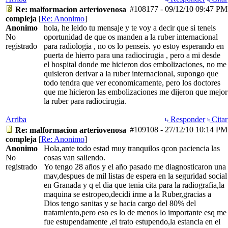
#108177
-
09/12/10
09:47 PM
Re: malformacion arteriovenosa
compleja
[
Re: Anonimo
]
Anonimo
hola, he leido tu mensaje y te voy a decir que si teneis
No
oportunidad de que os manden a la ruber internacional
registrado
para radiologia , no os lo penseis. yo estoy esperando en
puerta de hierro para una radiocirugia , pero a mi desde
el hospital donde me hicieron dos embolizaciones, no me
quisieron derivar a la ruber internacional, supongo que
todo tendra que ver economicamente, pero los doctores
que me hicieron las embolizaciones me dijeron que mejor
la ruber para radiocirugia.
Arriba
Responder
Citar
#109108
-
27/12/10
10:14 PM
Re: malformacion arteriovenosa
compleja
[
Re: Anonimo
]
Anonimo
Hola,ante todo estad muy tranquilos qcon paciencia las
No
cosas van saliendo.
registrado
Yo tengo 28 años y el año pasado me diagnosticaron una
mav,despues de mil listas de espera en la seguridad social
en Granada y q el dia que tenia cita para la radiografia,la
maquina se estropeo,decidi irme a la Ruber,gracias a
Dios tengo sanitas y se hacia cargo del 80% del
tratamiento,pero eso es lo de menos lo importante esq me
fue estupendamente ,el trato estupendo,la estancia en el