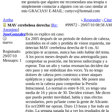
me gustaria que alguien me recomendara una terapia o
simplemente contactar a alguien con un caso similar al
mio GRACIAS! E-MAIL: curtycv@hotmail.com
Arriba
Responder
Citar
#99972
-
29/07/10
08:58 AM
MAV cerebelosa derecha
[
Re:
Anonimo
]
JoseGonzalez
Hola os explico mi caso:
En 2005 después de un periodo de dolores de cabeza,
nuevo
zumbidos en el oido y perdida de vision izquierda, me
detectan MAV cerebelosa derecha de 6 cm. Al
Registrado:
principio te acojonas, nunca has oido hablar del tema.
29/07/10
A los pocos meses después de una arteriografia para
Mensajes: 1
comprobar su posición, me hicieron radiocirugia y a
esperar. Tras un año y varias resonancias deciden dar
otro paso y me embolizan dos veces. Ya no tengo
dolores de cabeza pero comienzo a tener ataques
epilépticos y sigo perdiendo visión. Me ponen una
sonda en la cabeza para comprobar la Presión
Intracraneal. Lo normal es entre 8-10, yo tengo una
media de 16 y picos de 30. Deciden extraer. Me dicen
que puedo perder movilidad, habla y mas efectos
secundarios, pero pa'lante como la gente de Alicante.
En oct/2009 me operan. Duro 13 horas y fue todo un
éxito. La semana pasada fui a ver los resultados de la