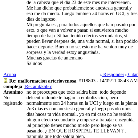
de la cabeza que el dia 23 de este mes me intervienen.
Me han dicho que probablemete se anestesia general,y
eso me da miedo. Luego tambien 24 horas en UCI, y tres
días de ingreso.
Mi pregunta es , para todos aquellos que han pasado por
esto, o que van a volver a pasar, si estuvieron mucho
tiempo de baja. Si han tenido efectos secundarios, si
pueden llevar despues de, una vida normal, si han podido
hacer deporte. Bueno no se, esto me ha venido muy de
sorpresa y la verdad estoy angustiada.
Muchas gracias de antemano
Saludos
Arriba
Responder
Citar
#118803
-
14/05/11
08:43 AM
Re: malformacion arteriovenosa
compleja
[
Re: anikka66
]
Anonimo
no te preocupes que todo saldra bien. todo depende
No
delcentro donde te hagan la embolizacion, pero
registrado
normalmente son 24 horas en la UCI y luego en la planta
2o3 dias.es con anestesia general y luego pasado unos
dias haces tu vida normal.. yo en mi caso no he tenido
ningun efecto secundario y empeze a trabajar enseguida
.al principio tienes mucho miedo pero luego se va
pasando. ¿ EN QUE HOSPITAL TE LLEVAN ? .
tranquila que todo saldra bien.