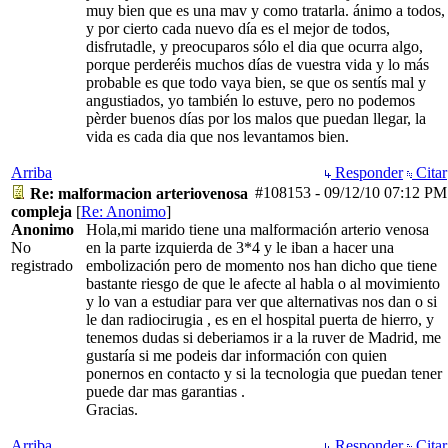
muy bien que es una mav y como tratarla. ánimo a todos,
y por cierto cada nuevo día es el mejor de todos,
disfrutadle, y preocuparos sólo el dia que ocurra algo,
porque perderéis muchos días de vuestra vida y lo más
probable es que todo vaya bien, se que os sentís mal y
angustiados, yo también lo estuve, pero no podemos
pèrder buenos días por los malos que puedan llegar, la
vida es cada dia que nos levantamos bien.
Arriba
Responder
Citar
#108153
-
09/12/10
07:12 PM
Re: malformacion arteriovenosa
compleja
[
Re: Anonimo
]
Anonimo
Hola,mi marido tiene una malformación arterio venosa
No
en la parte izquierda de 3*4 y le iban a hacer una
registrado
embolización pero de momento nos han dicho que tiene
bastante riesgo de que le afecte al habla o al movimiento
y lo van a estudiar para ver que alternativas nos dan o si
le dan radiocirugia , es en el hospital puerta de hierro, y
tenemos dudas si deberiamos ir a la ruver de Madrid, me
gustaría si me podeis dar información con quien
ponernos en contacto y si la tecnologia que puedan tener
puede dar mas garantias .
Gracias.
Arriba
Responder
Citar