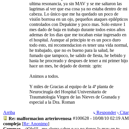
ultima resonancia, ya sin MAV y se me saltaron las
lagrimas al ver que esa cosa ya no estaba dentro de mi
cabeza. Lo único que me ha quedado un poco de
visión borrosa en un ojo, pequeños ataques epilépticos
controlados con Depakine y poco mas. Solo estuve 1
mes dado de baja en trabajo durante todos estos años
ademas de los dias que me tocaban estar ingresado en
el hospital. Aunque al principio te es un poco duro
todo esto, mi recomendacion es tener una vida normal,
he trabajado, que no es bueno para la salud, he
fumado que tampoco, he salido de fiesta, he bebido y
hasta he procreado y despues de tener a mi primer hijo
hace un mes, he dejado de dormir. :grin:
Animos a todos.
Y miles de Gracias al equipo de la 4ª planta de
Neurocirugía del Hospital Universitario de
Traumatologia Virgen de las Nieves de Granada y
especial a la Dra. Roman
Arriba
Responder
Citar
#100628
-
10/08/10
02:19 AM
Re: malformacion arteriovenosa
compleja
[
Re: Anonimo
]
Gemmae
;)Ole!!!...me alegra saber q ya no tienes la mav en tu