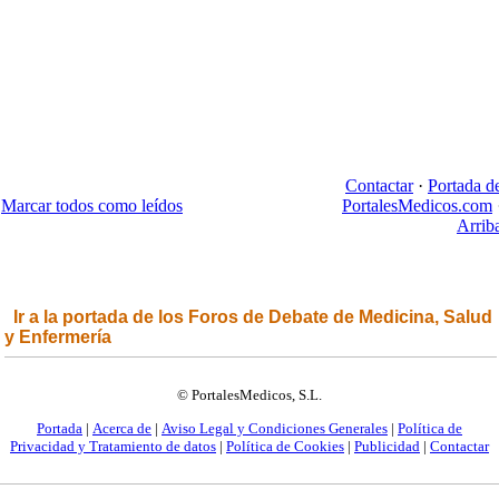
Contactar
·
Portada d
Marcar todos como leídos
PortalesMedicos.com
Arrib
Ir a la portada de los Foros de Debate de Medicina, Salud
y Enfermería
© PortalesMedicos, S.L.
Portada
|
Acerca de
|
Aviso Legal y Condiciones Generales
|
Política de
Privacidad y Tratamiento de datos
|
Política de Cookies
|
Publicidad
|
Contactar