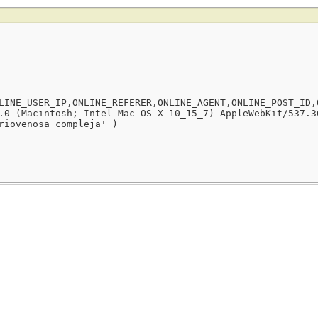
LINE_USER_IP,ONLINE_REFERER,ONLINE_AGENT,ONLINE_POST_ID,
.0 (Macintosh; Intel Mac OS X 10_15_7) AppleWebKit/537.3
riovenosa compleja' )