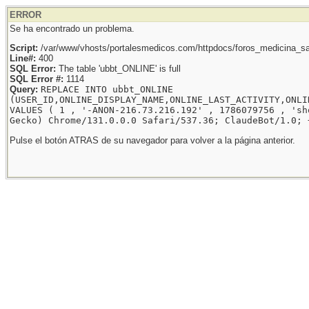
ERROR
Se ha encontrado un problema.
Script:
/var/www/vhosts/portalesmedicos.com/httpdocs/foros_medicina_sal
Line#:
400
SQL Error:
The table 'ubbt_ONLINE' is full
SQL Error #:
1114
Query:
REPLACE INTO ubbt_ONLINE
(USER_ID,ONLINE_DISPLAY_NAME,ONLINE_LAST_ACTIVITY,ONLI
VALUES ( 1 , '-ANON-216.73.216.192' , 1786079756 , 'sh
Gecko) Chrome/131.0.0.0 Safari/537.36; ClaudeBot/1.0; 
Pulse el botón ATRAS de su navegador para volver a la página anterior.