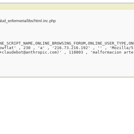
ud_enfermeria/libs/html.inc.php
NE_SCRIPT_NAME,ONLINE_BROWSING_FORUM,ONLINE_USER_TYPE,ON
owflat' , 230 , 'a' , '216.73.216.192' , '' , 'Mozilla/5
+claudebot@anthropic.com)' , 118803 , 'malformacion arte