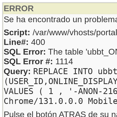
ERROR
Se ha encontrado un problem
Script:
/var/www/vhosts/porta
Line#:
400
SQL Error:
The table 'ubbt_ON
SQL Error #:
1114
REPLACE INTO ubb
Query:
(USER_ID,ONLINE_DISPLA
VALUES ( 1 , '-ANON-21
Chrome/131.0.0.0 Mobil
Pulse el botón ATRAS de su na