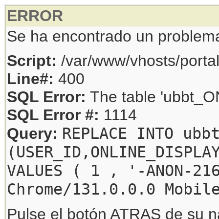
ERROR
Se ha encontrado un problem
Script:
/var/www/vhosts/porta
Line#:
400
SQL Error:
The table 'ubbt_ON
SQL Error #:
1114
REPLACE INTO ubb
Query:
(USER_ID,ONLINE_DISPLA
VALUES ( 1 , '-ANON-21
Chrome/131.0.0.0 Mobil
Pulse el botón ATRAS de su na