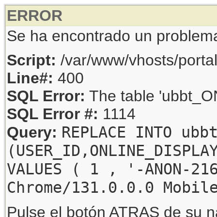
ERROR
Se ha encontrado un problem
Script:
/var/www/vhosts/porta
Line#:
400
SQL Error:
The table 'ubbt_ON
SQL Error #:
1114
REPLACE INTO ubb
Query:
(USER_ID,ONLINE_DISPLA
VALUES ( 1 , '-ANON-21
Chrome/131.0.0.0 Mobil
Pulse el botón ATRAS de su na