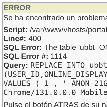
ERROR
Se ha encontrado un problem
Script:
/var/www/vhosts/porta
Line#:
400
SQL Error:
The table 'ubbt_ON
SQL Error #:
1114
REPLACE INTO ubb
Query:
(USER_ID,ONLINE_DISPLA
VALUES ( 1 , '-ANON-21
Chrome/131.0.0.0 Mobil
Pulse el botón ATRAS de su na