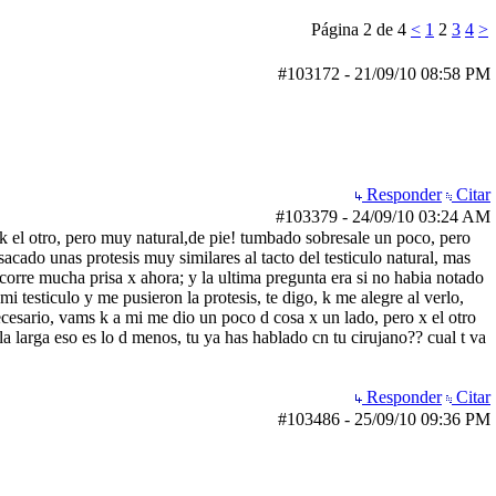
Página 2 de 4
<
1
2
3
4
>
#103172
-
21/09/10
08:58 PM
Responder
Citar
#103379
-
24/09/10
03:24 AM
 k el otro, pero muy natural,de pie! tumbado sobresale un poco, pero
cado unas protesis muy similares al tacto del testiculo natural, mas
corre mucha prisa x ahora; y la ultima pregunta era si no habia notado
i testiculo y me pusieron la protesis, te digo, k me alegre al verlo,
cesario, vams k a mi me dio un poco d cosa x un lado, pero x el otro
la larga eso es lo d menos, tu ya has hablado cn tu cirujano?? cual t va
Responder
Citar
#103486
-
25/09/10
09:36 PM