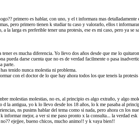
o?? primero es hablar, con uno, y el t informara mas detalladamente del 
 mas, pero primero tienen k studiar tu caso y valorarlo, ellos t informar
 a la larga es preferible tener una protesis, ese es mi caso, pero ya se sa
 tener es mucha diferencia. Yo llevo dos años desde que me lo quitaron
ona pueda darse cuenta que no es de verdad facilmente o pasa inadvert
a parte.
 has tenido nunca molestia ni problema.
rmar con el doctor de lo que hay ahora todos los que teneis la protesis 
mbre molestias molestias, no es, al principio es algo extraño, y algo mo
do d la antigua, yo k lo llevo desde los 18 años, lo k me pasaba al principi
riencias, ns pusims hablar del tema como si nada, pero ahora cn los nuev
 k informar mejor, a ver si me paso pronto x la consulta... la verdad es
, no?? ejejjee, bueno chicos, mucho animo!! y k vaya bien!!