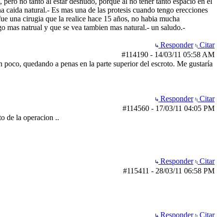
pero no tanto al estar desnudo, porque al no tener tanto espacio en el
na caida natural.- Es mas una de las protesis cuando tengo erecciones
e una cirugia que la realice hace 15 años, no habia mucha
go mas natrual y que se vea tambien mas natural.- un saludo.-
Responder
Citar
#114190
-
14/03/11
05:58 AM
n poco, quedando a penas en la parte superior del escroto. Me gustaría
Responder
Citar
#114560
-
17/03/11
04:05 PM
o de la operacion ..
Responder
Citar
#115411
-
28/03/11
06:58 PM
Responder
Citar