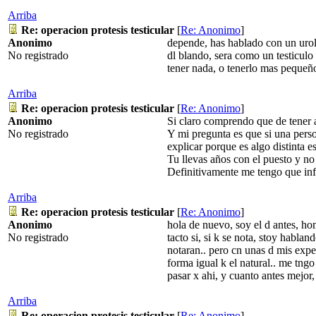
Arriba
Re: operacion protesis testicular
[
Re: Anonimo
]
Anonimo
depende, has hablado con un urolog
No registrado
dl blando, sera como un testiculo
tener nada, o tenerlo mas pequeño,
Arriba
Re: operacion protesis testicular
[
Re: Anonimo
]
Anonimo
Si claro comprendo que de tener a
No registrado
Y mi pregunta es que si una pers
explicar porque es algo distinta es
Tu llevas años con el puesto y no
Definitivamente me tengo que info
Arriba
Re: operacion protesis testicular
[
Re: Anonimo
]
Anonimo
hola de nuevo, soy el d antes, ho
No registrado
tacto si, si k se nota, stoy hablan
notaran.. pero cn unas d mis expe
forma igual k el natural.. me tngo
pasar x ahi, y cuanto antes mejor
Arriba
Re: operacion protesis testicular
[
Re: Anonimo
]