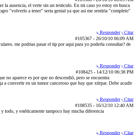
ver la ausencia, el verte sin un testiculo. En mi caso yo estoy en busca
logro "volverlo a tener" seria genial ya que asi me sentiria "completo"
Responder
Citar
#105367
-
26/10/10
06:09 AM
culares. me podrias pasar el tip por aqui para yo poderla consultar? de
Responder
Citar
#108425
-
14/12/10
06:38 PM
 que no aparece es por que no descendió, pero se encuentra
a a convertir en un tumor canceroso que hay que xtirpar. Debe acudir
Responder
Citar
#108535
-
16/12/10
12:40 AM
o y todo, y estéticamente tampoco hay mucha diferencia
Responder
Citar