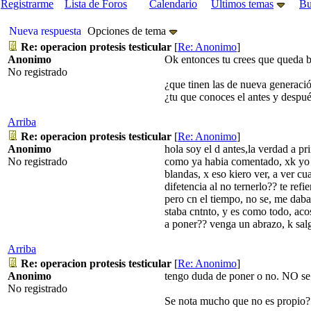
Registrarme
Lista de Foros
Calendario
Últimos temas
Bu
Nueva respuesta
Opciones de tema
Re: operacion protesis testicular
[
Re: Anonimo
]
Anonimo
Ok entonces tu crees que queda bi
No registrado
¿que tinen las de nueva generaci
¿tu que conoces el antes y despué
Arriba
Re: operacion protesis testicular
[
Re: Anonimo
]
Anonimo
hola soy el d antes,la verdad a p
No registrado
como ya habia comentado, xk yo tn
blandas, x eso kiero ver, a ver c
difetencia al no ternerlo?? te ref
pero cn el tiempo, no se, me daba
staba cntnto, y es como todo, acos
a poner?? venga un abrazo, k salg
Arriba
Re: operacion protesis testicular
[
Re: Anonimo
]
Anonimo
tengo duda de poner o no. NO se s
No registrado
Se nota mucho que no es propio?