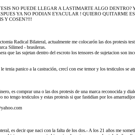
TESIS NO PUEDE LLEGAR A LASTIMARTE ALGO DENTRO? 
ESPUES YA NO PODIAN EYACULAR ! QUIERO QUITARME 
 Y COSEN?!!!
tomia Radical Bilateral, actualmente me colocarón las dos protesis tes
arca Silimed - brasileras.
nera que las sujetan dentro del escroto los tensores de sujetacion son i
.
 le tenia panico a la castración, crecí con ese temor y los testiculos se 
nero, es comprar una o las dos protesis de una marca reconocida y dial
o no tengo testiculos y estas protesis si que fastidian por los amarradi
9@yahoo.com
eral, es decir que naci con la falta de los dos.- A los 21 años me somet