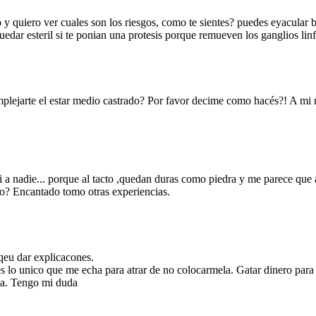
 y quiero ver cuales son los riesgos, como te sientes? puedes eyacular b
quedar esteril si te ponian una protesis porque remueven los ganglios li
mplejarte el estar medio castrado? Por favor decime como hacés?! A mi
 a nadie... porque al tacto ,quedan duras como piedra y me parece que a
io? Encantado tomo otras experiencias.
 qeu dar explicacones.
es lo unico que me echa para atrar de no colocarmela. Gatar dinero par
lla. Tengo mi duda