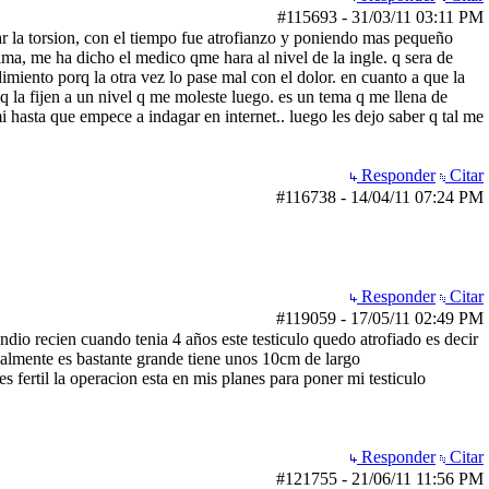
#115693
-
31/03/11
03:11 PM
uitar la torsion, con el tiempo fue atrofianzo y poniendo mas pequeño
ma, me ha dicho el medico qme hara al nivel de la ingle. q sera de
imiento porq la otra vez lo pase mal con el dolor. en cuanto a que la
q la fijen a un nivel q me moleste luego. es un tema q me llena de
hasta que empece a indagar en internet.. luego les dejo saber q tal me
Responder
Citar
#116738
-
14/04/11
07:24 PM
Responder
Citar
#119059
-
17/05/11
02:49 PM
ndio recien cuando tenia 4 años este testiculo quedo atrofiado es decir
realmente es bastante grande tiene unos 10cm de largo
 fertil la operacion esta en mis planes para poner mi testiculo
Responder
Citar
#121755
-
21/06/11
11:56 PM