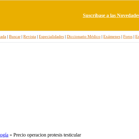
Suscríbase a las Novedade
tada
|
Buscar
|
Revista
|
Especialidades
|
Diccionario Médico
|
Exámenes
|
Foros
|
E
ogía
» Precio operacion protesis testicular