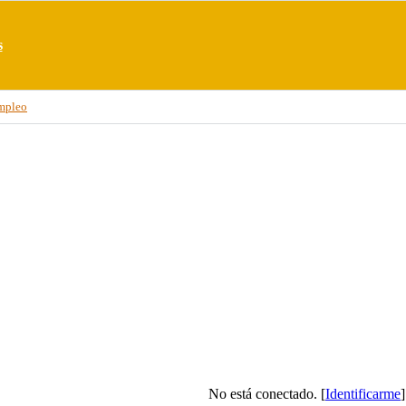
s
mpleo
No está conectado. [
Identificarme
]