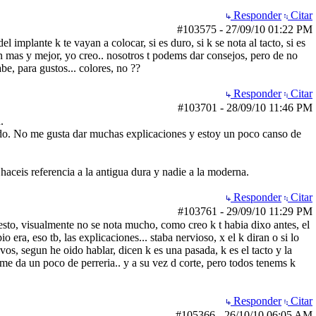
Responder
Citar
#103575
-
27/09/10
01:22 PM
implante k te vayan a colocar, si es duro, si k se nota al tacto, si es
an mas y mejor, yo creo.. nosotros t podems dar consejos, pero de no
be, para gustos... colores, no ??
Responder
Citar
#103701
-
28/09/10
11:46 PM
.
ido. No me gusta dar muchas explicaciones y estoy un poco canso de
haceis referencia a la antigua dura y nadie a la moderna.
Responder
Citar
#103761
-
29/09/10
11:29 PM
lesto, visualmente no se nota mucho, como creo k t habia dixo antes, el
o era, eso tb, las explicaciones... staba nervioso, x el k diran o si lo
os, segun he oido hablar, dicen k es una pasada, k es el tacto y la
k me da un poco de perreria.. y a su vez d corte, pero todos tenems k
Responder
Citar
#105366
-
26/10/10
06:05 AM