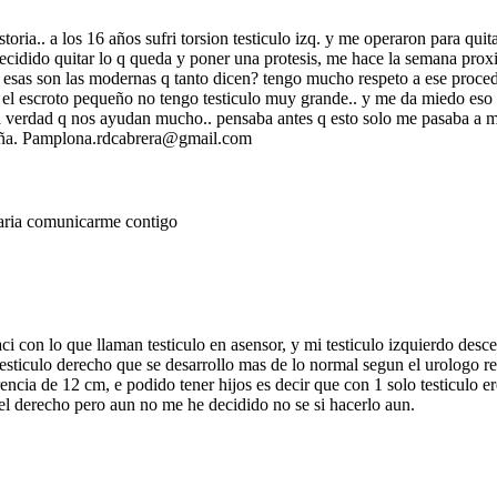
istoria.. a los 16 años sufri torsion testiculo izq. y me operaron para q
cidido quitar lo q queda y poner una protesis, me hace la semana proxi
a. esas son las modernas q tanto dicen? tengo mucho respeto a ese proced
ngo el escroto pequeño no tengo testiculo muy grande.. y me da miedo eso 
a verdad q nos ayudan mucho.. pensaba antes q esto solo me pasaba a mi 
paña. Pamplona.rdcabrera@gmail.com
aria comunicarme contigo
i con lo que llaman testiculo en asensor, y mi testiculo izquierdo desce
 testiculo derecho que se desarrollo mas de lo normal segun el urologo 
cia de 12 cm, e podido tener hijos es decir que con 1 solo testiculo eres
l derecho pero aun no me he decidido no se si hacerlo aun.