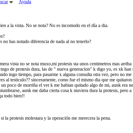
scar
Ayuda
en a la vista. No se nota? No es incomodo en el día a dia.
ón?
s no has notado diferencia de nada al no tenerlo?
rimera vista no se nota muxo,mi protesis sta unos centimetros mas arriba
go de protesis dura, las de " nueva generacion" k digo yo, es xk han sa
uando tngo tiempo, para pasarme x alguna consulta otra vez, pero no me 
ieres al testiculo?? sinceramente, como fue el mismo dia que me quitaron m
 un poco de morriña el ver k me habian quitado algo de mi, aunk era ne
tumbrarse, aunk me daba cierta cosa k stuviera dura la protesis, pero a 
a todo bien!!
i la protesis molestara y la operación me merecera la pena.