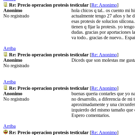
Re: Precio operacion protesis testicular
[
Re: Anonimo
]
Anonimo
hola chicos q tal.. os cuento mi h
No registrado
actualmente tengo 27 años y he de
esas protesis de solucion silicon
tienen q fijar la protesis. yo te
dudas. gracias por aportaciones l
va todo.. gracias de nuevo.. Es
Arriba
Re: Precio operacion protesis testicular
[
Re: Anonimo
]
Anonimo
Diceds que son molestas me gust
No registrado
Arriba
Re: Precio operacion protesis testicular
[
Re: Anonimo
]
Anonimo
buenas queria contarles que yo nac
No registrado
no desarrollo, a diferencia de mi
aproximadamente y una circunferen
izquierdo del mismo tamaño que e
Espero comentarios.
Arriba
Re: Precio operacion protesis testicular
[
Re: Anonimo
]