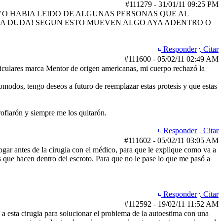
#111279
-
31/01/11
09:25 PM
YO HABIA LEIDO DE ALGUNAS PERSONAS QUE AL
ESA DUDA! SEGUN ESTO MUEVEN ALGO AYA ADENTRO O
Responder
Citar
#111600
-
05/02/11
02:49 AM
ticulares marca Mentor de origen americanas, mi cuerpo rechazó la
ncomodos, tengo deseos a futuro de reemplazar estas protesis y que estas
atrofiarón y siempre me los quitarón.
Responder
Citar
#111602
-
05/02/11
03:05 AM
ogar antes de la cirugia con el médico, para que le explique como va a
jos que hacen dentro del escroto. Para que no le pase lo que me pasó a
Responder
Citar
#112592
-
19/02/11
11:52 AM
i a esta cirugia para solucionar el problema de la autoestima con una