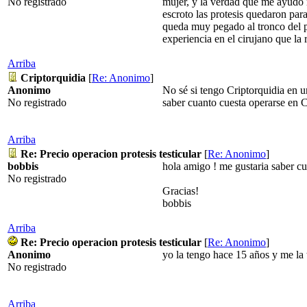
No registrado
mujer, y la verdad que me ayudo m
escroto las protesis quedaron par
queda muy pegado al tronco del p
experiencia en el cirujano que la
Arriba
Criptorquidia
[
Re: Anonimo
]
Anonimo
No sé si tengo Criptorquidia en u
No registrado
saber cuanto cuesta operarse en C
Arriba
Re: Precio operacion protesis testicular
[
Re: Anonimo
]
bobbis
hola amigo ! me gustaria saber cua
No registrado
Gracias!
bobbis
Arriba
Re: Precio operacion protesis testicular
[
Re: Anonimo
]
Anonimo
yo la tengo hace 15 años y me la 
No registrado
Arriba