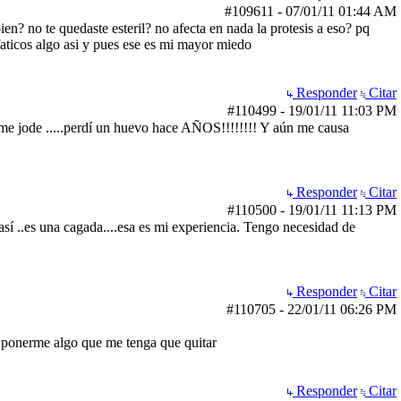
#109611
-
07/01/11
01:44 AM
ien? no te quedaste esteril? no afecta en nada la protesis a eso? pq
nfaticos algo asi y pues ese es mi mayor miedo
Responder
Citar
#110499
-
19/01/11
11:03 PM
 me jode .....perdí un huevo hace AÑOS!!!!!!!! Y aún me causa
Responder
Citar
#110500
-
19/01/11
11:13 PM
sí ..es una cagada....esa es mi experiencia. Tengo necesidad de
Responder
Citar
#110705
-
22/01/11
06:26 PM
a ponerme algo que me tenga que quitar
Responder
Citar