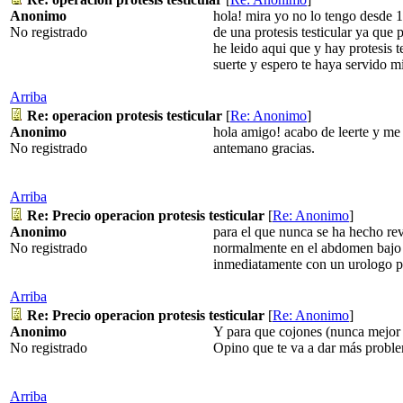
Anonimo
hola! mira yo no lo tengo desde 199
No registrado
de una protesis testicular ya que 
he leido aqui que y hay protesis 
suerte y espero te haya servido m
Arriba
Re: operacion protesis testicular
[
Re: Anonimo
]
Anonimo
hola amigo! acabo de leerte y me l
No registrado
antemano gracias.
Arriba
Re: Precio operacion protesis testicular
[
Re: Anonimo
]
Anonimo
para el que nunca se ha hecho rev
No registrado
normalmente en el abdomen bajo y
inmediatamente con un urologo pa
Arriba
Re: Precio operacion protesis testicular
[
Re: Anonimo
]
Anonimo
Y para que cojones (nunca mejor 
No registrado
Opino que te va a dar más proble
Arriba