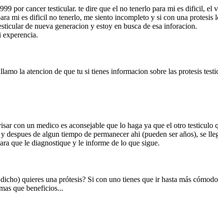
9 por cancer testicular. te dire que el no tenerlo para mi es dificil, el 
para mi es dificil no tenerlo, me siento incompleto y si con una protesis 
testicular de nueva generacion y estoy en busca de esa inforacion.
i experencia.
lamo la atencion de que tu si tienes informacion sobre las protesis testi
isar con un medico es aconsejable que lo haga ya que el otro testiculo
 despues de algun tiempo de permanecer ahi (pueden ser años), se lleg
ra que le diagnostique y le informe de lo que sigue.
dicho) quieres una prótesis? Si con uno tienes que ir hasta más cómod
mas que beneficios...