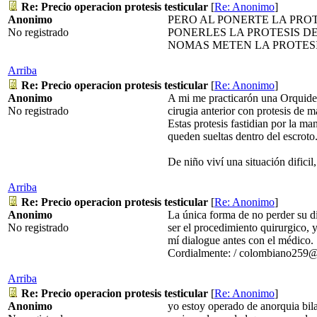
Re: Precio operacion protesis testicular
[
Re: Anonimo
]
Anonimo
PERO AL PONERTE LA PRO
No registrado
PONERLES LA PROTESIS D
NOMAS METEN LA PROTESIS
Arriba
Re: Precio operacion protesis testicular
[
Re: Anonimo
]
Anonimo
A mi me practicarón una Orquidec
No registrado
cirugia anterior con protesis de m
Estas protesis fastidian por la ma
queden sueltas dentro del escroto
De niño viví una situación dificil,
Arriba
Re: Precio operacion protesis testicular
[
Re: Anonimo
]
Anonimo
La única forma de no perder su di
No registrado
ser el procedimiento quirurgico, y
mí dialogue antes con el médico.
Cordialmente: / colombiano25
Arriba
Re: Precio operacion protesis testicular
[
Re: Anonimo
]
Anonimo
yo estoy operado de anorquia bilat