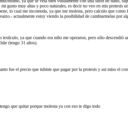
uchisimo, ya que se veia bien visualmente con una short de baño, slip, 
a mi gusto muy altas y poco naturales, es decir no veo en mis protesis u
ene, lo cual me incomoda, ya que me molesta, pero calculo que como fu
 reaizo.- actualmente estoy viendo la posibilidad de cambiarmelas por al
n testículo, ya que cuando era niño me operaron, pero sólo descendió u
hile (tengo 31 años).
nto fue el precio que tubiste que pagar por la protesis y asi miso el cost
tengo que quitar porque molesta ya con eso te digo todo