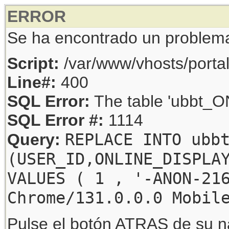
ERROR
Se ha encontrado un problem
Script:
/var/www/vhosts/porta
Line#:
400
SQL Error:
The table 'ubbt_ON
SQL Error #:
1114
REPLACE INTO ubb
Query:
(USER_ID,ONLINE_DISPLA
VALUES ( 1 , '-ANON-21
Chrome/131.0.0.0 Mobil
Pulse el botón ATRAS de su na