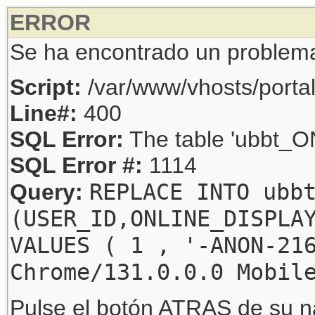
ERROR
Se ha encontrado un problem
Script:
/var/www/vhosts/porta
Line#:
400
SQL Error:
The table 'ubbt_ON
SQL Error #:
1114
REPLACE INTO ubb
Query:
(USER_ID,ONLINE_DISPLA
VALUES ( 1 , '-ANON-21
Chrome/131.0.0.0 Mobil
Pulse el botón ATRAS de su na