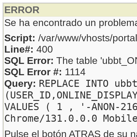
ERROR
Se ha encontrado un problem
Script:
/var/www/vhosts/porta
Line#:
400
SQL Error:
The table 'ubbt_ON
SQL Error #:
1114
REPLACE INTO ubb
Query:
(USER_ID,ONLINE_DISPLA
VALUES ( 1 , '-ANON-21
Chrome/131.0.0.0 Mobil
Pulse el botón ATRAS de su na