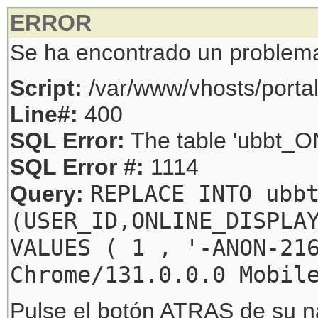
ERROR
Se ha encontrado un problem
Script:
/var/www/vhosts/porta
Line#:
400
SQL Error:
The table 'ubbt_ON
SQL Error #:
1114
REPLACE INTO ubb
Query:
(USER_ID,ONLINE_DISPLA
VALUES ( 1 , '-ANON-21
Chrome/131.0.0.0 Mobil
Pulse el botón ATRAS de su na