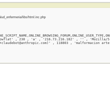
ud_enfermeria/libs/html.inc.php
NE_SCRIPT_NAME,ONLINE_BROWSING_FORUM,ONLINE_USER_TYPE,ON
owflat' , 230 , 'a' , '216.73.216.182' , '' , 'Mozilla/5
+claudebot@anthropic.com)' , 118803 , 'malformacion arte