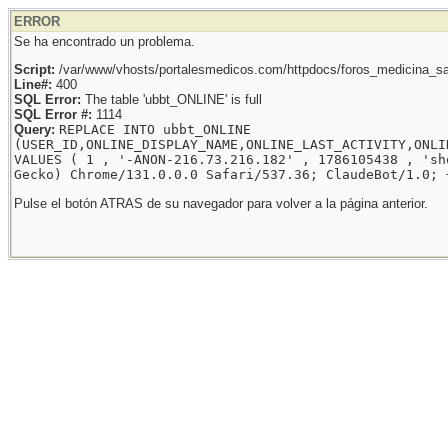
ERROR
Se ha encontrado un problema.
Script:
/var/www/vhosts/portalesmedicos.com/httpdocs/foros_medicina_sal
Line#:
400
SQL Error:
The table 'ubbt_ONLINE' is full
SQL Error #:
1114
Query:
REPLACE INTO ubbt_ONLINE
(USER_ID,ONLINE_DISPLAY_NAME,ONLINE_LAST_ACTIVITY,ONLI
VALUES ( 1 , '-ANON-216.73.216.182' , 1786105438 , 'sh
Gecko) Chrome/131.0.0.0 Safari/537.36; ClaudeBot/1.0; 
Pulse el botón ATRAS de su navegador para volver a la página anterior.