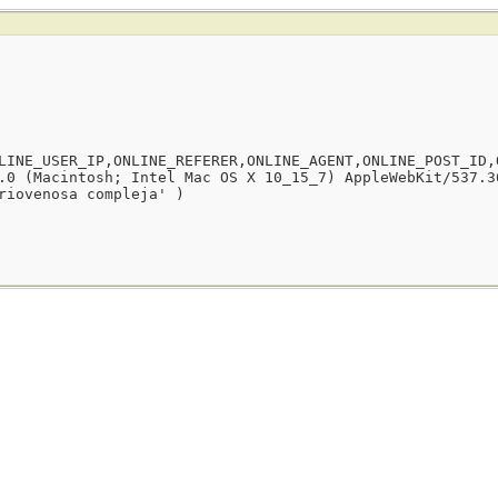
LINE_USER_IP,ONLINE_REFERER,ONLINE_AGENT,ONLINE_POST_ID,
.0 (Macintosh; Intel Mac OS X 10_15_7) AppleWebKit/537.3
riovenosa compleja' )