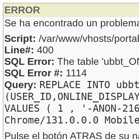
ERROR
Se ha encontrado un problem
Script:
/var/www/vhosts/porta
Line#:
400
SQL Error:
The table 'ubbt_ON
SQL Error #:
1114
REPLACE INTO ubb
Query:
(USER_ID,ONLINE_DISPLA
VALUES ( 1 , '-ANON-21
Chrome/131.0.0.0 Mobil
Pulse el botón ATRAS de su na