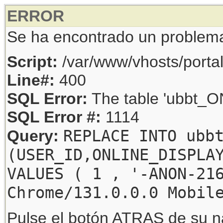
ERROR
Se ha encontrado un problem
Script:
/var/www/vhosts/porta
Line#:
400
SQL Error:
The table 'ubbt_ON
SQL Error #:
1114
REPLACE INTO ubb
Query:
(USER_ID,ONLINE_DISPLA
VALUES ( 1 , '-ANON-21
Chrome/131.0.0.0 Mobil
Pulse el botón ATRAS de su na