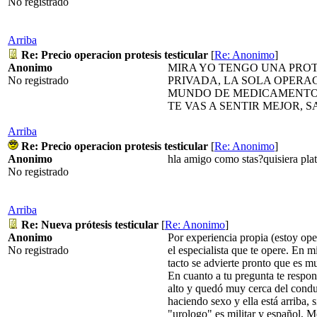
No registrado
Arriba
Re: Precio operacion protesis testicular
[
Re: Anonimo
]
Anonimo
MIRA YO TENGO UNA PROT
No registrado
PRIVADA, LA SOLA OPERAC
MUNDO DE MEDICAMENTOS 
TE VAS A SENTIR MEJOR, S
Arriba
Re: Precio operacion protesis testicular
[
Re: Anonimo
]
Anonimo
hla amigo como stas?quisiera plati
No registrado
Arriba
Re: Nueva prótesis testicular
[
Re: Anonimo
]
Anonimo
Por experiencia propia (estoy ope
No registrado
el especialista que te opere. En mi
tacto se advierte pronto que es 
En cuanto a tu pregunta te respon
alto y quedó muy cerca del condu
haciendo sexo y ella está arriba,
"urologo" es militar y español, M