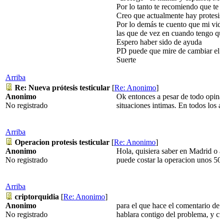
Por lo tanto te recomiendo que te 
Creo que actualmente hay protesi
Por lo demás te cuento que mi vi
las que de vez en cuando tengo qu
Espero haber sido de ayuda
PD puede que mire de cambiar el 
Suerte
Arriba
Re: Nueva prótesis testicular
[
Re: Anonimo
]
Anonimo
Ok entonces a pesar de todo opinas
No registrado
situaciones intimas. En todos los
Arriba
Operacion protesis testicular
[
Re: Anonimo
]
Anonimo
Hola, quisiera saber en Madrid o a
No registrado
puede costar la operacion unos 5
Arriba
criptorquidia
[
Re: Anonimo
]
Anonimo
para el que hace el comentario de
No registrado
hablara contigo del problema, y c