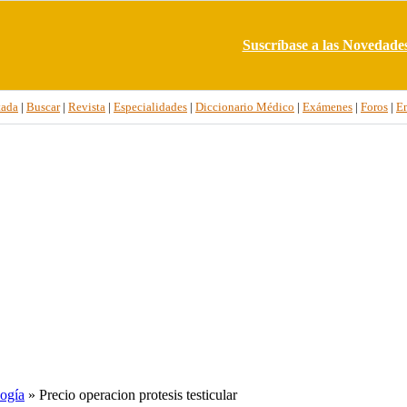
Suscríbase a las Novedade
tada
|
Buscar
|
Revista
|
Especialidades
|
Diccionario Médico
|
Exámenes
|
Foros
|
E
ogía
» Precio operacion protesis testicular