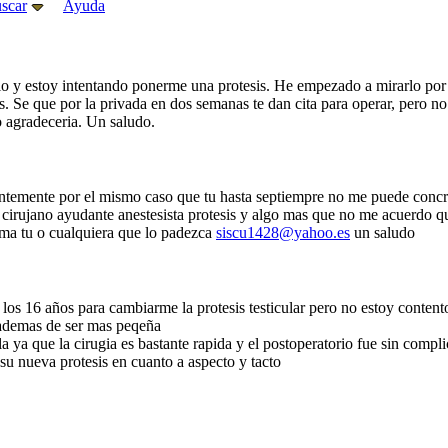
scar
Ayuda
ulo y estoy intentando ponerme una protesis. He empezado a mirarlo por
s. Se que por la privada en dos semanas te dan cita para operar, pero n
lo agradeceria. Un saludo.
ntemente por el mismo caso que tu hasta septiempre no me puede concreta
 cirujano ayudante anestesista protesis y algo mas que no me acuerdo qu
tema tu o cualquiera que lo padezca
siscu1428@yahoo.es
un saludo
los 16 años para cambiarme la protesis testicular pero no estoy content
 ademas de ser mas peqeña
ya que la cirugia es bastante rapida y el postoperatorio fue sin compl
su nueva protesis en cuanto a aspecto y tacto