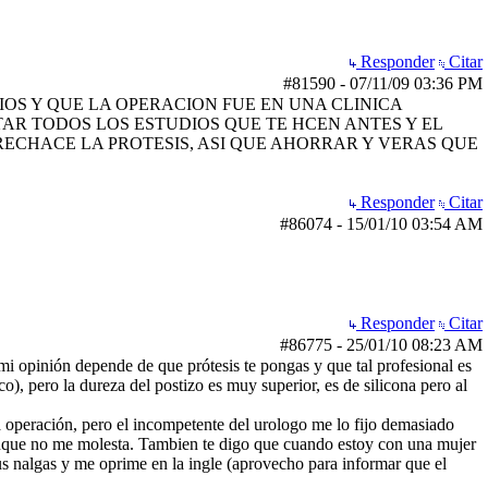
Responder
Citar
#81590
-
07/11/09
03:36 PM
OS Y QUE LA OPERACION FUE EN UNA CLINICA
TAR TODOS LOS ESTUDIOS QUE TE HCEN ANTES Y EL
ECHACE LA PROTESIS, ASI QUE AHORRAR Y VERAS QUE
Responder
Citar
#86074
-
15/01/10
03:54 AM
Responder
Citar
#86775
-
25/01/10
08:23 AM
mi opinión depende de que prótesis te pongas y que tal profesional es
ico), pero la dureza del postizo es muy superior, es de silicona pero al
na operación, pero el incompetente del urologo me lo fijo demasiado
unque no me molesta. Tambien te digo que cuando estoy con una mujer
sus nalgas y me oprime en la ingle (aprovecho para informar que el