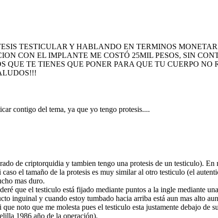
ESIS TESTICULAR Y HABLANDO EN TERMINOS MONETARI
ION CON EL IMPLANTE ME COSTÓ 25MIL PESOS, SIN CON
QUE TE TIENES QUE PONER PARA QUE TU CUERPO NO R
ALUDOS!!!
car contigo del tema, ya que yo tengo protesis....
rado de criptorquidia y tambien tengo una protesis de un testiculo). En 
 caso el tamaño de la protesis es muy similar al otro testiculo (el autent
mucho mas duro.
deré que el testiculo está fijado mediante puntos a la ingle mediante u
cto inguinal y cuando estoy tumbado hacia arriba está aun mas alto a
 si que noto que me molesta pues el testiculo esta justamente debajo de 
elilla 1986 año de la operación).