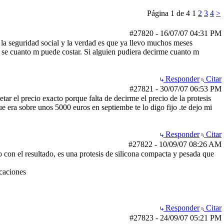
Página 1 de 4
1
2
3
4
>
#27820
-
16/07/07
04:31 PM
 la seguridad social y la verdad es que ya llevo muchos meses
o se cuanto m puede costar. Si alguien pudiera decirme cuanto m
Responder
Citar
#27821
-
30/07/07
06:53 PM
r el precio exacto porque falta de decirme el precio de la protesis
e era sobre unos 5000 euros en septiembe te lo digo fijo .te dejo mi
Responder
Citar
#27822
-
10/09/07
08:26 AM
o con el resultado, es una protesis de silicona compacta y pesada que
icaciones
Responder
Citar
#27823
-
24/09/07
05:21 PM