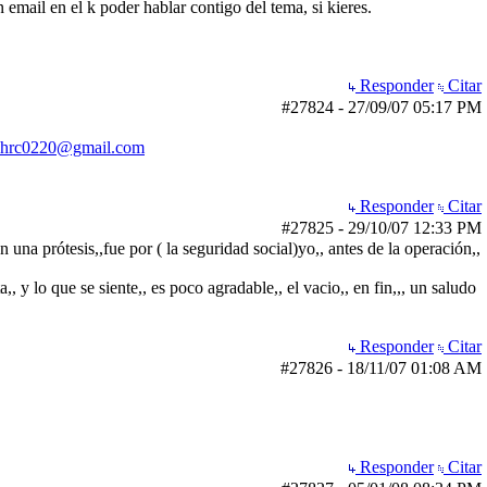
 email en el k poder hablar contigo del tema, si kieres.
Responder
Citar
#27824
-
27/09/07
05:17 PM
hrc0220@gmail.com
Responder
Citar
#27825
-
29/10/07
12:33 PM
 una prótesis,,fue por ( la seguridad social)yo,, antes de la operación,,
,, y lo que se siente,, es poco agradable,, el vacio,, en fin,,, un saludo
Responder
Citar
#27826
-
18/11/07
01:08 AM
Responder
Citar