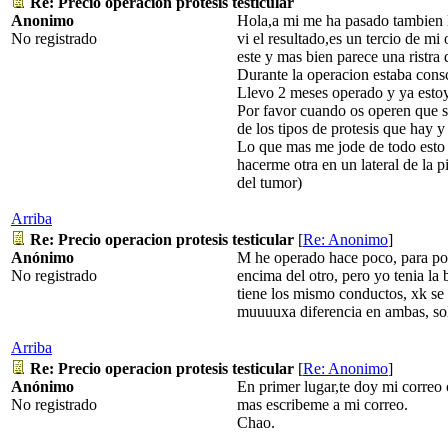
Re: Precio operacion protesis testicular
Anonimo
Hola,a mi me ha pasado tambien l
No registrado
vi el resultado,es un tercio de m
este y mas bien parece una ristra 
Durante la operacion estaba consc
Llevo 2 meses operado y ya estoy 
Por favor cuando os operen que se
de los tipos de protesis que hay 
Lo que mas me jode de todo esto e
hacerme otra en un lateral de la p
del tumor)
Arriba
Re: Precio operacion protesis testicular
[
Re: Anonimo
]
Anónimo
M he operado hace poco, para pon
No registrado
encima del otro, pero yo tenia la
tiene los mismo conductos, xk se 
muuuuxa diferencia en ambas, sol
Arriba
Re: Precio operacion protesis testicular
[
Re: Anonimo
]
Anónimo
En primer lugar,te doy mi corre
No registrado
mas escribeme a mi correo.
Chao.