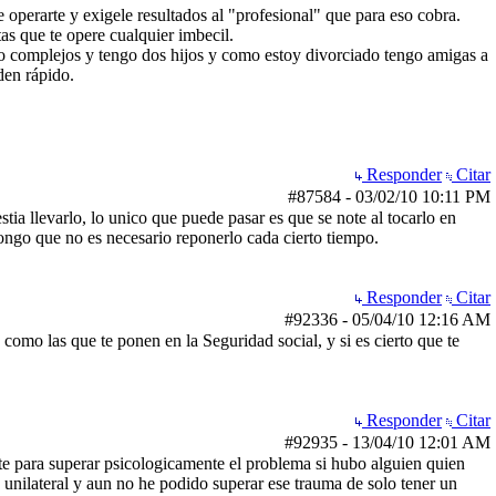
e operarte y exigele resultados al "profesional" que para eso cobra.
s que te opere cualquier imbecil.
go complejos y tengo dos hijos y como estoy divorciado tengo amigas a
den rápido.
Responder
Citar
#87584
-
03/02/10
10:11 PM
tia llevarlo, lo unico que puede pasar es que se note al tocarlo en
pongo que no es necesario reponerlo cada cierto tiempo.
Responder
Citar
#92336
-
05/04/10
12:16 AM
 como las que te ponen en la Seguridad social, y si es cierto que te
Responder
Citar
#92935
-
13/04/10
12:01 AM
ste para superar psicologicamente el problema si hubo alguien quien
 unilateral y aun no he podido superar ese trauma de solo tener un