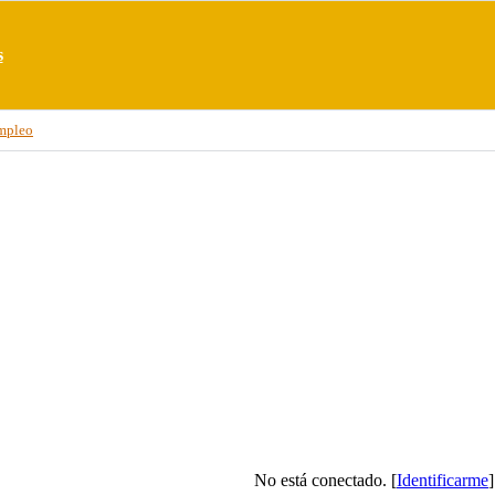
s
mpleo
No está conectado. [
Identificarme
]