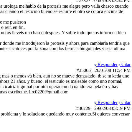
#27827
-
05/01/08
08:34 PM
la urologa me hablo de la protesis me alegre pero valla chasco cuando
mas cuando el testiculo bueno se escurre el otro se coloca encima de
que me pusieron
 reir, en fin.
 no os lleveis un chasco despues. Y sobre todo que os informen bien
r donde me introdujeron la protesis y ahora para cambiarla tendria que
ntes cicatrices por la zona con dos hernias hinguinales y esta ultima
Responder
Citar
#35065
-
26/01/08
11:54 PM
e k mas o menos va bien, aun no se mueve demasiado, tb se m keda uno
ahora 21 años. y bueno. el testiculo es maleable como uno normal,
na cicatriz inguinal por otra operacion d cuando era pekeño y hay
lar mas escribeme. hrc0220@gmail.com
Responder
Citar
#36729
-
29/02/08
03:19 PM
 problema y lo solucione quedando muy contento.Si quieres conversar