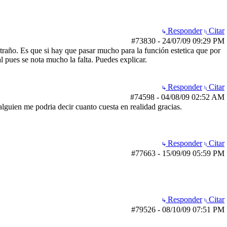
Responder
Citar
#73830
-
24/07/09
09:29 PM
xtraño. Es que si hay que pasar mucho para la función estetica que por
 pues se nota mucho la falta. Puedes explicar.
Responder
Citar
#74598
-
04/08/09
02:52 AM
lguien me podria decir cuanto cuesta en realidad gracias.
Responder
Citar
#77663
-
15/09/09
05:59 PM
Responder
Citar
#79526
-
08/10/09
07:51 PM