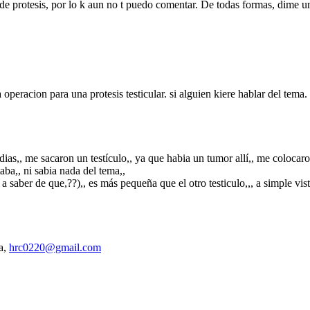
 de protesis, por lo k aun no t puedo comentar. De todas formas, dime un
operacion para una protesis testicular. si alguien kiere hablar del tema.
ias,, me sacaron un testículo,, ya que habia un tumor allí,, me colocaron
taba,, ni sabia nada del tema,,
a saber de que,??),, es más pequeña que el otro testiculo,,, a simple vista
ma,
hrc0220@gmail.com