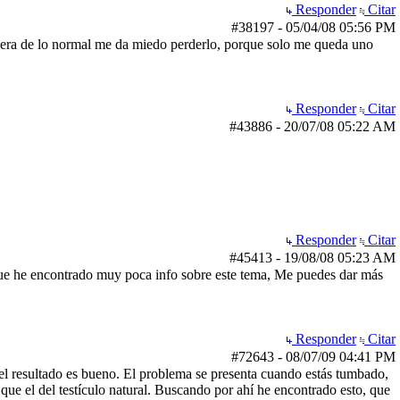
Responder
Citar
#38197
-
05/04/08
05:56 PM
uera de lo normal me da miedo perderlo, porque solo me queda uno
Responder
Citar
#43886
-
20/07/08
05:22 AM
Responder
Citar
#45413
-
19/08/08
05:23 AM
que he encontrado muy poca info sobre este tema, Me puedes dar más
Responder
Citar
#72643
-
08/07/09
04:41 PM
 el resultado es bueno. El problema se presenta cuando estás tumbado,
que el del testículo natural. Buscando por ahí he encontrado esto, que