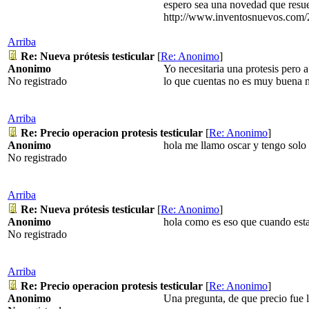
espero sea una novedad que resue
http://www.inventosnuevos.com/20
Arriba
Re: Nueva prótesis testicular
[
Re: Anonimo
]
Anonimo
Yo necesitaria una protesis pero 
No registrado
lo que cuentas no es muy buena m
Arriba
Re: Precio operacion protesis testicular
[
Re: Anonimo
]
Anonimo
hola me llamo oscar y tengo solo 
No registrado
Arriba
Re: Nueva prótesis testicular
[
Re: Anonimo
]
Anonimo
hola como es eso que cuando esta
No registrado
Arriba
Re: Precio operacion protesis testicular
[
Re: Anonimo
]
Anonimo
Una pregunta, de que precio fue l