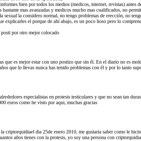
informes bien por todos los medios (medicos, internet, revistas) antes d
s bastante mas avanzadas y medicos mucho mas cualificados, no permita
da sexual la considero normal, no tengo problemas de erección, no ten
e explicarles el porque de ahí abajo, es un poco lioso pero lo compren
posti por otro mejor colocado
 que es mejor estar con uno postizo que sin él. En el diario no es moles
 años que lo llevas nunca has tenido problemas con él y por lo tanto su
lrededores especialistas en protesis testiculares y que no sean tan duras
000 euros como he visto por aqui, muchas gracias
 la criptorquidiael dia 25de enero 2010, me gustaria saber como le hici
uantos años tienes con la protesis, yo soy una persona con criptorquidia