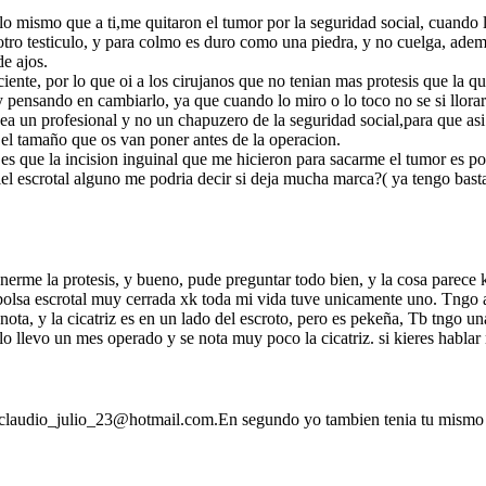
o mismo que a ti,me quitaron el tumor por la seguridad social, cuando 
i otro testiculo, y para colmo es duro como una piedra, y no cuelga, ade
de ajos.
iente, por lo que oi a los cirujanos que no tenian mas protesis que la 
pensando en cambiarlo, ya que cuando lo miro o lo toco no se si llorar o
a un profesional y no un chapuzero de la seguridad social,para que asi
y el tamaño que os van poner antes de la operacion.
s que la incision inguinal que me hicieron para sacarme el tumor es po
iel escrotal alguno me podria decir si deja mucha marca?( ya tengo basta
erme la protesis, y bueno, pude preguntar todo bien, y la cosa parec
 bolsa escrotal muy cerrada xk toda mi vida tuve unicamente uno. Tngo 
nota, y la cicatriz es en un lado del escroto, pero es pekeña, Tb tngo u
o llevo un mes operado y se nota muy poco la cicatriz. si kieres hab
o claudio_julio_23@hotmail.com.En segundo yo tambien tenia tu mismo