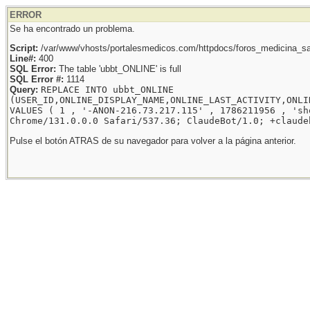
ERROR
Se ha encontrado un problema.
Script:
/var/www/vhosts/portalesmedicos.com/httpdocs/foros_medicina_sal
Line#:
400
SQL Error:
The table 'ubbt_ONLINE' is full
SQL Error #:
1114
Query:
REPLACE INTO ubbt_ONLINE
(USER_ID,ONLINE_DISPLAY_NAME,ONLINE_LAST_ACTIVITY,ONLI
VALUES ( 1 , '-ANON-216.73.217.115' , 1786211956 , 'sh
Chrome/131.0.0.0 Safari/537.36; ClaudeBot/1.0; +claude
Pulse el botón ATRAS de su navegador para volver a la página anterior.