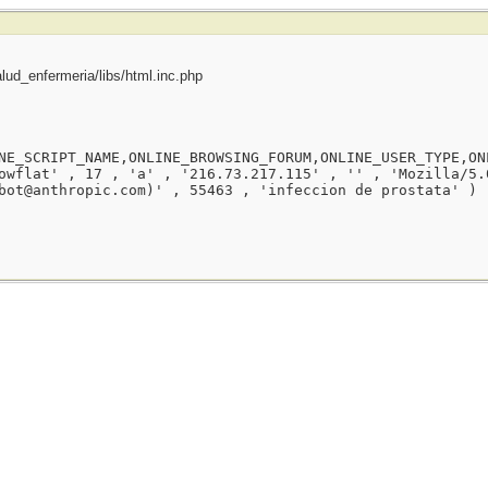
ud_enfermeria/libs/html.inc.php
NE_SCRIPT_NAME,ONLINE_BROWSING_FORUM,ONLINE_USER_TYPE,ON
owflat' , 17 , 'a' , '216.73.217.115' , '' , 'Mozilla/5.
bot@anthropic.com)' , 55463 , 'infeccion de prostata' )