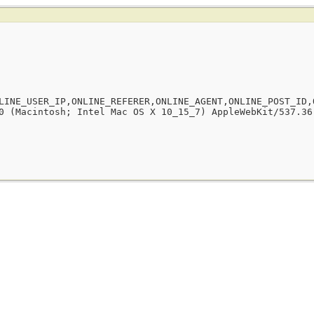
LINE_USER_IP,ONLINE_REFERER,ONLINE_AGENT,ONLINE_POST_ID,
0 (Macintosh; Intel Mac OS X 10_15_7) AppleWebKit/537.36