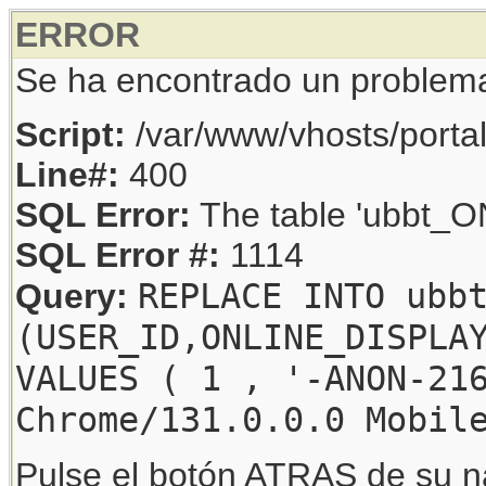
ERROR
Se ha encontrado un problem
Script:
/var/www/vhosts/porta
Line#:
400
SQL Error:
The table 'ubbt_ON
SQL Error #:
1114
REPLACE INTO ubb
Query:
(USER_ID,ONLINE_DISPLA
VALUES ( 1 , '-ANON-21
Chrome/131.0.0.0 Mobil
Pulse el botón ATRAS de su na