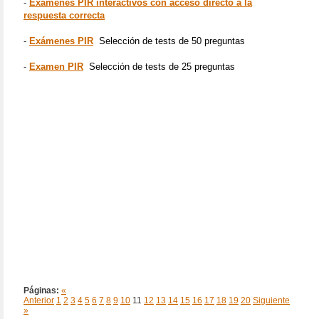
-
Exámenes PIR interactivos con acceso directo a la
respuesta correcta
-
Exámenes PIR
Selección de tests de 50 preguntas
-
Examen PIR
Selección de tests de 25 preguntas
Páginas:
«
Anterior
1
2
3
4
5
6
7
8
9
10
11
12
13
14
15
16
17
18
19
20
Siguiente
»