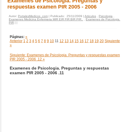
Examenes de Psicologia. Preguntas y
respuestas examen PIR 2005 - 2006
Autor:
PortalesMedicos .com
| Publicado: 25/11/2009 |
Articulos
,
Psicologia
,
Examenes Medicina Enfermeria MIR EIR FIR BIR PIR..
,
Examenes de Psicologia.
PIR
|
|
Páginas:
«
Anterior
1
2
3
4
5
6
7
8
9
10
11
12
13
14
15
16
17
18
19
20
Siguiente
»
Siguiente: Examenes de Psicologia. Preguntas y respuestas examen
PIR 2005 - 2006 .12 »
Examenes de Psicologia. Preguntas y respuestas
examen PIR 2005 - 2006 .11