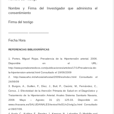
Nombre y Firma del Investigador que administra el
consentimiento
Firma del testigo
___________ ___________
Fecha Hora
REFERENCIAS BIBLIOGRÁFICAS
1. Portes, Miguel Rojas. Prevalencia de la Hipertensión arterial. 2006.
Disponible en el URL:
http://www.portalesmedicos.com/publicaciones/articles/17/1/Prevalencia-de-
la-hipertension-arterial.html Consultado el 19/06/2009
2. http://www.who.int/whosis/whostat/2009/es/index.html Consultado el
24/06/09
3. Burgos, A., Guillen, F., Díez, J., Buil, P., Ciaúrriz, M., Fernández, C.,
Cenoz, J. Efectividad de la Atención Primaria de Salud en el Diagnóstico y
Tratamiento de la Hipertensión Arterial. Anales Sistema Sanitario Navarra,
2008. Mayo – Agosto; 31 (2): 125-33. Disponible en
www.cfnavarra.es/SALUD/ANALES/textos/Vol31/n2/orig1a.html Consultado
el 09/07/09.
4. Ayala, C., Kuklina, E., Peralez, J., Keenan, N., Labarthe, D. Morbility and