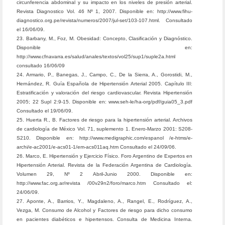
circunferencia abdominal y su impacto en los niveles de presión arterial.
Revista Diagnostico Vol. 46 Nº 1, 2007. Disponible en: http://www.fihu-
diagnostico.org.pe/revista/numeros/2007/jul-set/103-107.html. Consultado
el 16/06/09.
23. Barbany, M., Foz, M. Obesidad: Concepto, Clasificación y Diagnóstico.
Disponible en:
http://www.cfnavarra.es/salud/anales/textos/vol25/sup1/suple2a.html
consultado 16/06/09
24. Armario, P., Banegas, J., Campo, C., De la Sierra, A., Gorostidi, M.,
Hernández, R. Guía Española de Hipertensión Arterial 2005. Capítulo III:
Estratificación y valoración del riesgo cardiovascular. Revista Hipertensión
2005; 22 Supl 2:9-15. Disponible en: www.seh-le/ha-org/pdf/guia05_3.pdf
Consultado el 19/06/09.
25. Huerta R., B. Factores de riesgo para la hipertensión arterial. Archivos
de cardiología de México Vol. 71, suplemento 1. Enero-Marzo 2001: S208-
S210. Disponible en: http://www.medigraphic.com/espanol /e-htms/e-
archi/e-ac2001/e-acs01-1/em-acs011aq.htm Consultado el 24/09/06.
26. Marco, E. Hipertensión y Ejercicio Físico. Foro Argentino de Expertos en
Hipertensión Arterial. Revista de la Federación Argentina de Cardiología.
Volumen 29, Nº 2 Abril-Junio 2000. Disponible en:
http://www.fac.org.ar/revista /00v29n2/foro/marco.htm Consultado el:
24/06/09.
27. Aponte, A., Barrios, Y., Magdaleno, A., Rangel, E., Rodríguez, A.,
Vezga, M. Consumo de Alcohol y Factores de riesgo para dicho consumo
en pacientes diabéticos e hipertensos. Consulta de Medicina Interna.