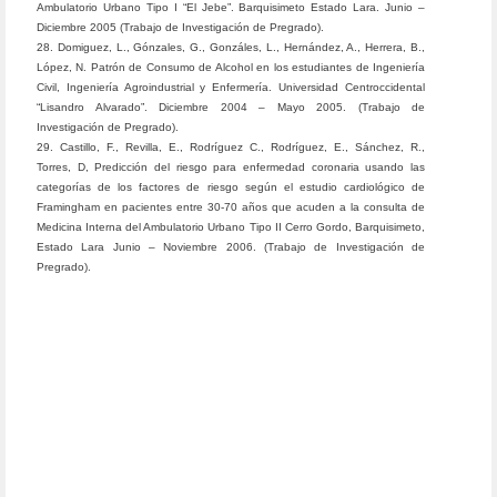
Ambulatorio Urbano Tipo I “El Jebe”. Barquisimeto Estado Lara. Junio –
Diciembre 2005 (Trabajo de Investigación de Pregrado).
28. Domiguez, L., Gónzales, G., Gonzáles, L., Hernández, A., Herrera, B.,
López, N. Patrón de Consumo de Alcohol en los estudiantes de Ingeniería
Civil, Ingeniería Agroindustrial y Enfermería. Universidad Centroccidental
“Lisandro Alvarado”. Diciembre 2004 – Mayo 2005. (Trabajo de
Investigación de Pregrado).
29. Castillo, F., Revilla, E., Rodríguez C., Rodríguez, E., Sánchez, R.,
Torres, D, Predicción del riesgo para enfermedad coronaria usando las
categorías de los factores de riesgo según el estudio cardiológico de
Framingham en pacientes entre 30-70 años que acuden a la consulta de
Medicina Interna del Ambulatorio Urbano Tipo II Cerro Gordo, Barquisimeto,
Estado Lara Junio – Noviembre 2006. (Trabajo de Investigación de
Pregrado).