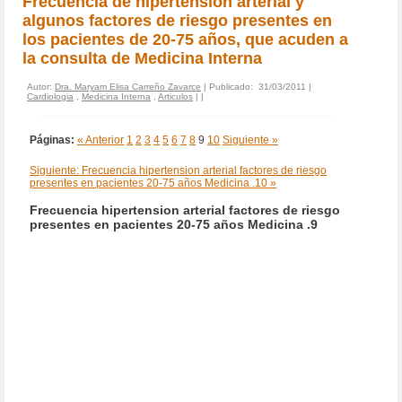
Frecuencia de hipertension arterial y
algunos factores de riesgo presentes en
los pacientes de 20-75 años, que acuden a
la consulta de Medicina Interna
Autor:
Dra. Maryam Elisa Carreño Zavarce
| Publicado: 31/03/2011 |
Cardiologia
,
Medicina Interna
,
Articulos
|
|
Páginas:
« Anterior
1
2
3
4
5
6
7
8
9
10
Siguiente »
Siguiente: Frecuencia hipertension arterial factores de riesgo
presentes en pacientes 20-75 años Medicina .10 »
Frecuencia hipertension arterial factores de riesgo
presentes en pacientes 20-75 años Medicina .9