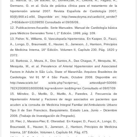
11. Mancia, G., De Backer, G., Dominiczak, A., Cifkova, R., Fagard, R.,
Germano, G. et al. Guía de práctica clínica para el tratamiento de la
hipertensión arterial 2007. Revista Española de Cardiología 2007;
60(9):968.e1-e94. Disponible en: http://www.doyma.es/cardio/ctl_servlet?
_f=60&ident=13109650 Consultado el 09/06/09.
12. Publicaciones Ascardio. Serie Manuales. Manual de Cardiología básica
para Médicos Generales Tomo I, 2° Edición. 1999, pág. 109.
13. Fisher, N., Williams, G. Vasculopatía hipertensiva. En Kasper, D., Fauci,
A., Longo, D., Braunwald, E., Hauser, S., Jameson, J., Harrison, Principios
de Medicina Interna, 16° Edición. Volumen II, Capítulo 230. Pág. 1620 y
2372.
14. Barbosa, J., Moura, A., Dos Santos, A., Das Chagas, F., Mesquita, M.,
Mesquita, M., et al. Prevalence of Arterial Hypertension and Associated
Factors in Adults in São Luís, State of Maranhão. Arquivos Brasileiros de
Cardiologia. Vol 91 Nº 4 São Paulo, Octubre 2008. Disponible en:
http://www.scielo.br/ scielo.php?script=sci_ arttext&pid=S0066-
782X2008001600009& lng=en&nrm= iso&tlng=en Consultado el 09/07/09
15. Méndez, D., Morillo, D., Murillo, A., Paredes, J. Frecuencia de
Hipertensión Arterial y Factores de riego asociados en pacientes que
acuden a la consulta de Medicina Integral Familiar del Ambulatorio Urbano
Tipo II de San Francisco. Barquisimeto. Estado Lara. Junio – Diciembre
2006. (Trabajo de Investigación de Pregrado).
16. Flier, J., Maratos-Flier, E. Obesidad. En Kasper, D., Fauci, A., Longo, D.,
Braunwald, E., Hauser, S., Jameson, J., Harrison, Principios de Medicina
Interna, 16° Edición. Volumen I, Capítulo 64. Pág. 475.