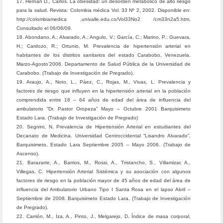
17. Hernán D., Carlos. La obesidad: un desorden metabólico de alto riesgo
para la salud. Revista: Colombia médica Vol. 33 Nº 2, 2002. Disponible en:
http://colombiamedica .univalle.edu.co/Vol33No2 /cm33n2a5.htm.
Consultado el 06/06/09.
18. Abondano, A.; Alvarado, A.; Angulo, V.; García, C.; Marino, P.; Guevara,
H.; Cardozo, R.; Ortunio, M. Prevalencia de hipertensión arterial en
habitantes de los distritos sanitarios del estado Carabobo, Venezuela.
Marzo-Agosto’2006. Departamento de Salud Pública de la Universidad de
Carabobo. (Trabajo de Investigación de Pregrado).
19. Araujo, A., Noto, L., Páez, C., Rojas, M., Vivas, L. Prevalencia y
factores de riesgo que influyen en la hipertensión arterial en la población
comprendida entre 18 – 64 años de edad del área de influencia del
ambulatorio “Dr. Pastor Oropeza” Mayo – Octubre 2001 Barquisimeto
Estado Lara. (Trabajo de Investigación de Pregrado)
20. Segnini, N. Prevalencia de Hipertensión Arterial en estudiantes del
Decanato de Medicina. Universidad Centroccidental “Lisandro Alvarado”.
Barquisimeto, Estado Lara Septiembre 2005 – Mayo 2006. (Trabajo de
Ascenso).
21. Barazarte, A., Barrios, M., Rossi, A., Tristancho, S., Villamizar, A.,
Villegas, C. Hipertensión Arterial Sistémica y su asociación con algunos
factores de riesgo en la población mayor de 45 años de edad del área de
influencia del Ambulatorio Urbano Tipo I Santa Rosa en el lapso Abril –
Septiembre de 2008. Barquisimeto Estado Lara. (Trabajo de Investigación
de Pregrado).
22. Carrión, M., Iza, A., Pinto, J., Melgarejo, D. Índice de masa corporal,