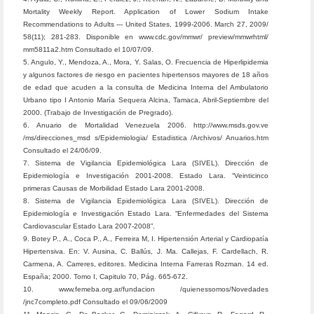
Mortality Weekly Report. Application of Lower Sodium Intake
Recommendations to Adults --- United States, 1999-2006. March 27, 2009/
58(11); 281-283. Disponible en www.cdc.gov/mmwr/ preview/mmwrhtml/
mm5811a2.htm Consultado el 10/07/09.
5. Angulo, Y., Mendoza, A., Mora, Y. Salas, O. Frecuencia de Hiperlipidemia
y algunos factores de riesgo en pacientes hipertensos mayores de 18 años
de edad que acuden a la consulta de Medicina Interna del Ambulatorio
Urbano tipo I Antonio María Sequera Alcina, Tamaca, Abril-Septiembre del
2000. (Trabajo de Investigación de Pregrado).
6. Anuario de Mortalidad Venezuela 2006. http://www.msds.gov.ve
/ms/direcciones_msd s/Epidemiologia/ Estadistica /Archivos/ Anuarios.htm
Consultado el 24/06/09.
7. Sistema de Vigilancia Epidemiológica Lara (SIVEL). Dirección de
Epidemiología e Investigación 2001-2008. Estado Lara. “Veinticinco
primeras Causas de Morbilidad Estado Lara 2001-2008.
8. Sistema de Vigilancia Epidemiológica Lara (SIVEL). Dirección de
Epidemiología e Investigación Estado Lara. “Enfermedades del Sistema
Cardiovascular Estado Lara 2007-2008”.
9. Botey P., A., Coca P., A., Ferreira M, I. Hipertensión Arterial y Cardiopatía
Hipertensiva. En: V. Ausina, C. Ballús, J. Ma. Callejas, F. Cardellach, R.
Carmena, A. Carreres, editores. Medicina Interna Farreras Rozman. 14 ed.
España; 2000. Tomo I, Capitulo 70, Pág. 665-672.
10. www.femeba.org.ar/fundacion /quienessomos/Novedades
/jnc7completo.pdf Consultado el 09/06/2009