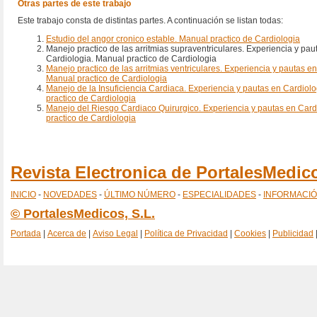
Otras partes de este trabajo
Este trabajo consta de distintas partes. A continuación se listan todas:
Estudio del angor cronico estable. Manual practico de Cardiologia
Manejo practico de las arritmias supraventriculares. Experiencia y pau
Cardiologia. Manual practico de Cardiologia
Manejo practico de las arritmias ventriculares. Experiencia y pautas en
Manual practico de Cardiologia
Manejo de la Insuficiencia Cardiaca. Experiencia y pautas en Cardiol
practico de Cardiologia
Manejo del Riesgo Cardiaco Quirurgico. Experiencia y pautas en Card
practico de Cardiologia
Revista Electronica de PortalesMedi
INICIO
-
NOVEDADES
-
ÚLTIMO NÚMERO
-
ESPECIALIDADES
-
INFORMACI
© PortalesMedicos, S.L.
Portada
|
Acerca de
|
Aviso Legal
|
Política de Privacidad
|
Cookies
|
Publicidad