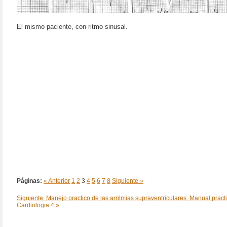
El mismo paciente, con ritmo sinusal.
Páginas:
« Anterior
1
2
3
4
5
6
7
8
Siguiente »
Siguiente: Manejo practico de las arritmias supraventriculares. Manual pract
Cardiologia.4 »