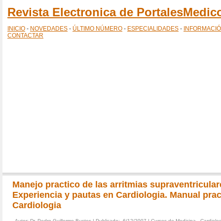
Revista Electronica de PortalesMedi
INICIO
-
NOVEDADES
-
ÚLTIMO NÚMERO
-
ESPECIALIDADES
-
INFORMACI
CONTACTAR
Manejo practico de las arritmias supraventricular
Experiencia y pautas en Cardiologia. Manual prac
Cardiologia
Autor:
Dr. Pedro Guillermo Bustos
| Publicado: 6/12/2007 |
Cursos de Medicina
,
Cardiolo