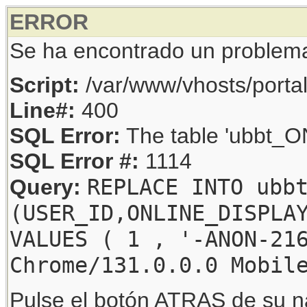
ERROR
Se ha encontrado un problem
Script:
/var/www/vhosts/porta
Line#:
400
SQL Error:
The table 'ubbt_ON
SQL Error #:
1114
REPLACE INTO ubb
Query:
(USER_ID,ONLINE_DISPLA
VALUES ( 1 , '-ANON-21
Chrome/131.0.0.0 Mobil
Pulse el botón ATRAS de su na