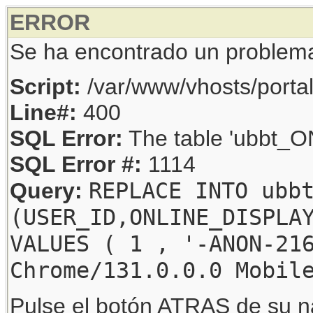
ERROR
Se ha encontrado un problem
Script:
/var/www/vhosts/porta
Line#:
400
SQL Error:
The table 'ubbt_ON
SQL Error #:
1114
REPLACE INTO ubb
Query:
(USER_ID,ONLINE_DISPLA
VALUES ( 1 , '-ANON-21
Chrome/131.0.0.0 Mobil
Pulse el botón ATRAS de su na