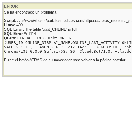
ERROR
Se ha encontrado un problema.
Script:
/var/www/vhosts/portalesmedicos.com/httpdocs/foros_medicina_sal
Line#:
400
SQL Error:
The table 'ubbt_ONLINE' is full
SQL Error #:
1114
Query:
REPLACE INTO ubbt_ONLINE
(USER_ID,ONLINE_DISPLAY_NAME,ONLINE_LAST_ACTIVITY,ONLI
VALUES ( 1 , '-ANON-216.73.217.142' , 1786033910 , 'sh
Chrome/131.0.0.0 Safari/537.36; ClaudeBot/1.0; +claude
Pulse el botón ATRAS de su navegador para volver a la página anterior.