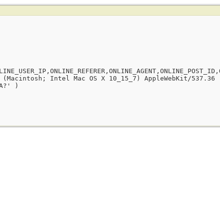
LINE_USER_IP,ONLINE_REFERER,ONLINE_AGENT,ONLINE_POST_ID,
 (Macintosh; Intel Mac OS X 10_15_7) AppleWebKit/537.36 
A?' )