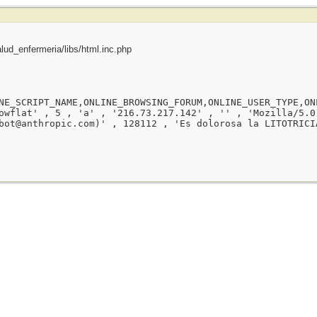
ud_enfermeria/libs/html.inc.php
NE_SCRIPT_NAME,ONLINE_BROWSING_FORUM,ONLINE_USER_TYPE,ON
owflat' , 5 , 'a' , '216.73.217.142' , '' , 'Mozilla/5.0
bot@anthropic.com)' , 128112 , 'Es dolorosa la LITOTRICI