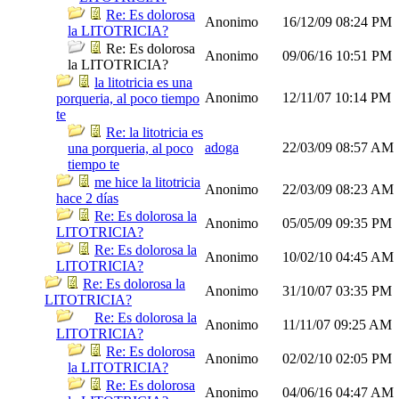
Re: Es dolorosa
Anonimo
16/12/09
08:24 PM
la LITOTRICIA?
Re: Es dolorosa
Anonimo
09/06/16
10:51 PM
la LITOTRICIA?
la litotricia es una
Anonimo
12/11/07
10:14 PM
porqueria, al poco tiempo
te
Re: la litotricia es
adoga
22/03/09
08:57 AM
una porqueria, al poco
tiempo te
me hice la litotricia
Anonimo
22/03/09
08:23 AM
hace 2 días
Re: Es dolorosa la
Anonimo
05/05/09
09:35 PM
LITOTRICIA?
Re: Es dolorosa la
Anonimo
10/02/10
04:45 AM
LITOTRICIA?
Re: Es dolorosa la
Anonimo
31/10/07
03:35 PM
LITOTRICIA?
Re: Es dolorosa la
Anonimo
11/11/07
09:25 AM
LITOTRICIA?
Re: Es dolorosa
Anonimo
02/02/10
02:05 PM
la LITOTRICIA?
Re: Es dolorosa
Anonimo
04/06/16
04:47 AM