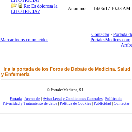
LITOTRICIA?
Re: Es dolorosa la
Anonimo
14/06/17
10:33 AM
LITOTRICIA?
Contactar
·
Portada d
Marcar todos como leídos
PortalesMedicos.com
Arrib
Ir a la portada de los Foros de Debate de Medicina, Salud
y Enfermería
© PortalesMedicos, S.L.
Portada
|
Acerca de
|
Aviso Legal y Condiciones Generales
|
Política de
Privacidad y Tratamiento de datos
|
Política de Cookies
|
Publicidad
|
Contactar