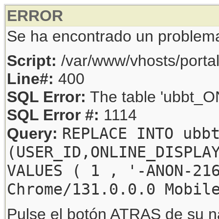
ERROR
Se ha encontrado un problem
Script:
/var/www/vhosts/porta
Line#:
400
SQL Error:
The table 'ubbt_ON
SQL Error #:
1114
REPLACE INTO ubb
Query:
(USER_ID,ONLINE_DISPLA
VALUES ( 1 , '-ANON-21
Chrome/131.0.0.0 Mobil
Pulse el botón ATRAS de su na