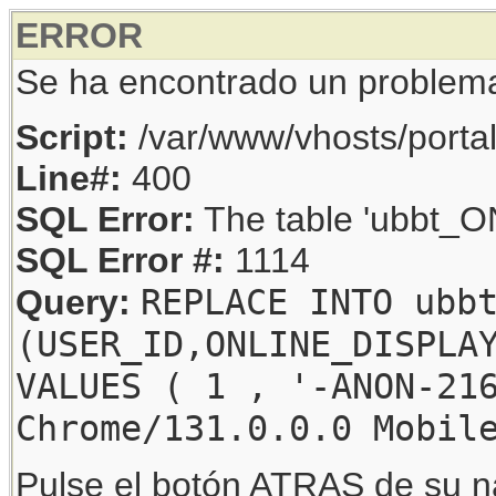
ERROR
Se ha encontrado un problem
Script:
/var/www/vhosts/porta
Line#:
400
SQL Error:
The table 'ubbt_ON
SQL Error #:
1114
REPLACE INTO ubb
Query:
(USER_ID,ONLINE_DISPLA
VALUES ( 1 , '-ANON-21
Chrome/131.0.0.0 Mobil
Pulse el botón ATRAS de su na