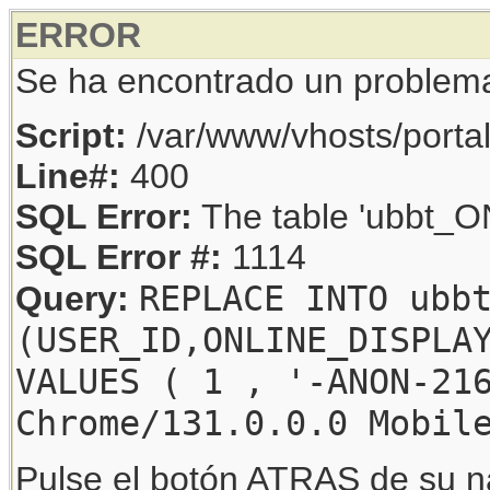
ERROR
Se ha encontrado un problem
Script:
/var/www/vhosts/porta
Line#:
400
SQL Error:
The table 'ubbt_ON
SQL Error #:
1114
REPLACE INTO ubb
Query:
(USER_ID,ONLINE_DISPLA
VALUES ( 1 , '-ANON-21
Chrome/131.0.0.0 Mobil
Pulse el botón ATRAS de su na