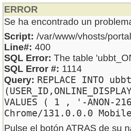
ERROR
Se ha encontrado un problem
Script:
/var/www/vhosts/porta
Line#:
400
SQL Error:
The table 'ubbt_ON
SQL Error #:
1114
REPLACE INTO ubb
Query:
(USER_ID,ONLINE_DISPLA
VALUES ( 1 , '-ANON-21
Chrome/131.0.0.0 Mobil
Pulse el botón ATRAS de su na