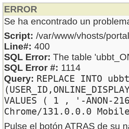
ERROR
Se ha encontrado un problem
Script:
/var/www/vhosts/porta
Line#:
400
SQL Error:
The table 'ubbt_ON
SQL Error #:
1114
REPLACE INTO ubb
Query:
(USER_ID,ONLINE_DISPLA
VALUES ( 1 , '-ANON-21
Chrome/131.0.0.0 Mobil
Pulse el botón ATRAS de su na