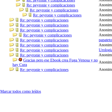
Re: peyronie y complicaciones
Anonim
Re: peyronie y complicaciones
Anonim
Re: peyronie y complicaciones
Anonim
Re: peyronie y complicaciones
Anonim
Re: peyronie y complicaciones
Anonim
Re: peyronie y complicaciones
Anonim
Re: peyronie y complicaciones
Anonim
Re: peyronie y complicaciones
papatet
Re: peyronie y complicaciones
Anonim
Re: peyronie y complicaciones
Urologi
Re: peyronie y complicaciones
Anonim
Re: peyronie y complicaciones
Gracias pero ese Ebook crea Fuga Venosa y no
Anonim
hay Cura
Anonim
Re: peyronie y complicaciones
Marcar todos como leídos