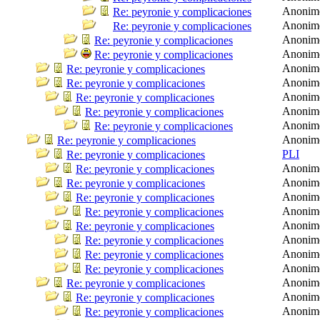
Anonim
Re: peyronie y complicaciones
Anonim
Re: peyronie y complicaciones
Anonim
Re: peyronie y complicaciones
Anonim
Re: peyronie y complicaciones
Anonim
Re: peyronie y complicaciones
Anonim
Re: peyronie y complicaciones
Anonim
Re: peyronie y complicaciones
Anonim
Re: peyronie y complicaciones
Anonim
Re: peyronie y complicaciones
Anonim
Re: peyronie y complicaciones
PLI
Re: peyronie y complicaciones
Anonim
Re: peyronie y complicaciones
Anonim
Re: peyronie y complicaciones
Anonim
Re: peyronie y complicaciones
Anonim
Re: peyronie y complicaciones
Anonim
Re: peyronie y complicaciones
Anonim
Re: peyronie y complicaciones
Anonim
Re: peyronie y complicaciones
Anonim
Re: peyronie y complicaciones
Anonim
Re: peyronie y complicaciones
Anonim
Re: peyronie y complicaciones
Anonim
Re: peyronie y complicaciones