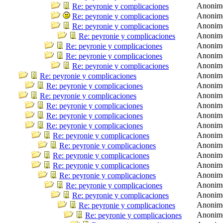
Anonim
Re: peyronie y complicaciones
Anonim
Re: peyronie y complicaciones
Anonim
Re: peyronie y complicaciones
Anonim
Re: peyronie y complicaciones
Anonim
Re: peyronie y complicaciones
Anonim
Re: peyronie y complicaciones
Anonim
Re: peyronie y complicaciones
Anonim
Re: peyronie y complicaciones
Anonim
Re: peyronie y complicaciones
Anonim
Re: peyronie y complicaciones
Anonim
Re: peyronie y complicaciones
Anonim
Re: peyronie y complicaciones
Anonim
Re: peyronie y complicaciones
Anonim
Re: peyronie y complicaciones
Anonim
Re: peyronie y complicaciones
Anonim
Re: peyronie y complicaciones
Anonim
Re: peyronie y complicaciones
Anonim
Re: peyronie y complicaciones
Anonim
Re: peyronie y complicaciones
Anonim
Re: peyronie y complicaciones
Anonim
Re: peyronie y complicaciones
Anonim
Re: peyronie y complicaciones