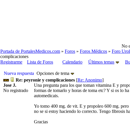
No e
Portada de PortalesMedicos.com
»
Foros
»
Foros Médicos
»
Foro Urol
complicaciones
Registrarme
Lista de Foros
Calendario
Últimos temas
Bu
Nueva respuesta
Opciones de tema
Re: peyronie y complicaciones
[
Re: Anonimo
]
Jose J.
Una pregunta para los que toman vitamina E y propol
No registrado
formas de tomarlo y horas de toma etc? Y si os lo ha 
automedicais.
Yo tomo 400 mg. de vit. E y propoleo 600 mg. pero n
no se si estoy haciendo lo correcto. Tengo fibrosis 
Gracias