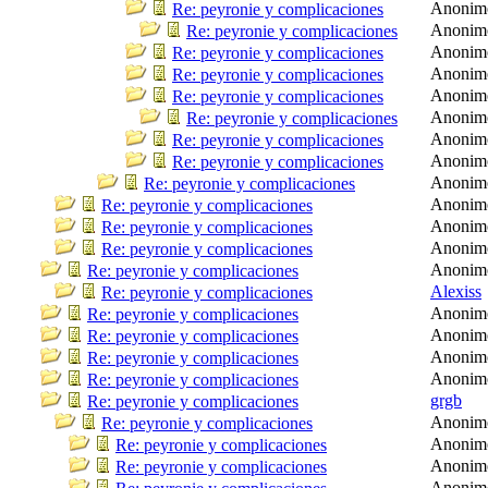
Anonim
Re: peyronie y complicaciones
Anonim
Re: peyronie y complicaciones
Anonim
Re: peyronie y complicaciones
Anonim
Re: peyronie y complicaciones
Anonim
Re: peyronie y complicaciones
Anonim
Re: peyronie y complicaciones
Anonim
Re: peyronie y complicaciones
Anonim
Re: peyronie y complicaciones
Anonim
Re: peyronie y complicaciones
Anonim
Re: peyronie y complicaciones
Anonim
Re: peyronie y complicaciones
Anonim
Re: peyronie y complicaciones
Anonim
Re: peyronie y complicaciones
Alexiss
Re: peyronie y complicaciones
Anonim
Re: peyronie y complicaciones
Anonim
Re: peyronie y complicaciones
Anonim
Re: peyronie y complicaciones
Anonim
Re: peyronie y complicaciones
grgb
Re: peyronie y complicaciones
Anonim
Re: peyronie y complicaciones
Anonim
Re: peyronie y complicaciones
Anonim
Re: peyronie y complicaciones
Anonim