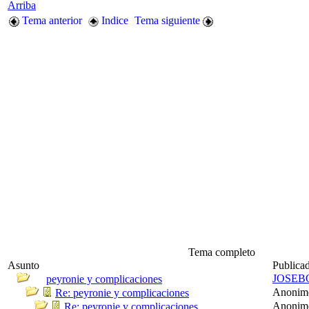
Arriba
Tema anterior
Indice
Tema siguiente
Tema completo
Asunto
Publica
JOSEB
peyronie y complicaciones
Anonim
Re: peyronie y complicaciones
Anonim
Re: peyronie y complicaciones