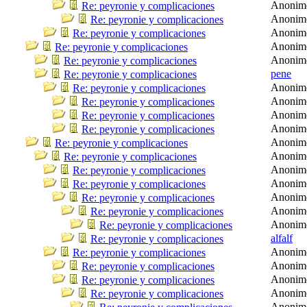
Anonim
Re: peyronie y complicaciones
Anonim
Re: peyronie y complicaciones
Anonim
Re: peyronie y complicaciones
Anonim
Re: peyronie y complicaciones
Anonim
Re: peyronie y complicaciones
pene
Re: peyronie y complicaciones
Anonim
Re: peyronie y complicaciones
Anonim
Re: peyronie y complicaciones
Anonim
Re: peyronie y complicaciones
Anonim
Re: peyronie y complicaciones
Anonim
Re: peyronie y complicaciones
Anonim
Re: peyronie y complicaciones
Anonim
Re: peyronie y complicaciones
Anonim
Re: peyronie y complicaciones
Anonim
Re: peyronie y complicaciones
Anonim
Re: peyronie y complicaciones
Anonim
Re: peyronie y complicaciones
alfalf
Re: peyronie y complicaciones
Anonim
Re: peyronie y complicaciones
Anonim
Re: peyronie y complicaciones
Anonim
Re: peyronie y complicaciones
Anonim
Re: peyronie y complicaciones
Anonim