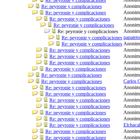
Re: peyronie y complicaciones
Anonim
Re: peyronie y complicaciones
Anonim
Re: peyronie y complicaciones
Anonim
Re: peyronie y complicaciones
Anonim
Re: peyronie y complicaciones
Anonim
Re: peyronie y complicaciones
papatet
Re: peyronie y complicaciones
Anonim
Re: peyronie y complicaciones
Anonim
Re: peyronie y complicaciones
Anonim
Re: peyronie y complicaciones
Anonim
Re: peyronie y complicaciones
Anonim
Re: peyronie y complicaciones
Anonim
Re: peyronie y complicaciones
Carlos 
Re: peyronie y complicaciones
Anonim
Re: peyronie y complicaciones
Anonim
Re: peyronie y complicaciones
Anonim
Re: peyronie y complicaciones
Anonim
Re: peyronie y complicaciones
Anonim
Re: peyronie y complicaciones
Anonim
Re: peyronie y complicaciones
Elchaca
Re: peyronie y complicaciones
Anonim
Re: peyronie y complicaciones
Anonim
Re: peyronie y complicaciones