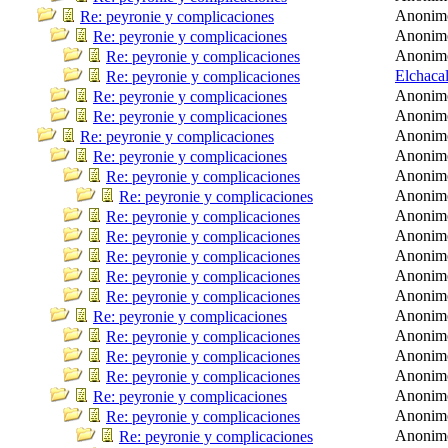
Anonim
Re: peyronie y complicaciones
Anonim
Re: peyronie y complicaciones
Anonim
Re: peyronie y complicaciones
Elchaca
Re: peyronie y complicaciones
Anonim
Re: peyronie y complicaciones
Anonim
Re: peyronie y complicaciones
Anonim
Re: peyronie y complicaciones
Anonim
Re: peyronie y complicaciones
Anonim
Re: peyronie y complicaciones
Anonim
Re: peyronie y complicaciones
Anonim
Re: peyronie y complicaciones
Anonim
Re: peyronie y complicaciones
Anonim
Re: peyronie y complicaciones
Anonim
Re: peyronie y complicaciones
Anonim
Re: peyronie y complicaciones
Anonim
Re: peyronie y complicaciones
Anonim
Re: peyronie y complicaciones
Anonim
Re: peyronie y complicaciones
Anonim
Re: peyronie y complicaciones
Anonim
Re: peyronie y complicaciones
Anonim
Re: peyronie y complicaciones
Anonim
Re: peyronie y complicaciones