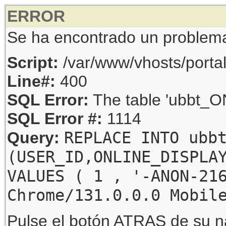
ERROR
Se ha encontrado un problem
Script:
/var/www/vhosts/porta
Line#:
400
SQL Error:
The table 'ubbt_ON
SQL Error #:
1114
REPLACE INTO ubb
Query:
(USER_ID,ONLINE_DISPLA
VALUES ( 1 , '-ANON-21
Chrome/131.0.0.0 Mobil
Pulse el botón ATRAS de su na